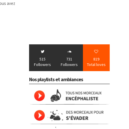
vous avez
515
731
819
Followers
Followers
Total loves
Nos playlists et ambiances