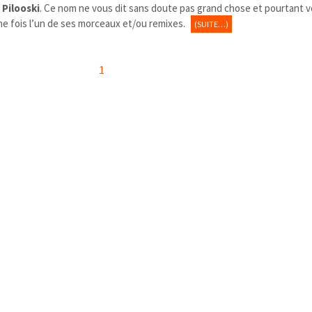
 Pilooski
. Ce nom ne vous dit sans doute pas grand chose et pourtant 
e fois l’un de ses morceaux et/ou remixes.
(SUITE…)
1