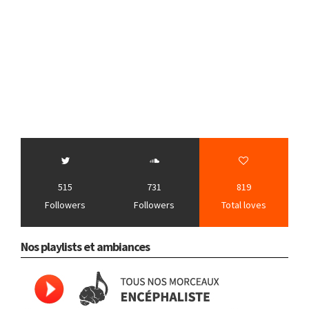
515
731
819
Followers
Followers
Total loves
Nos playlists et ambiances