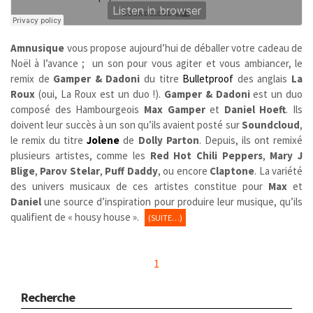
Amnusique
vous propose aujourd’hui de déballer votre cadeau de
Noël à l’avance ; un son pour vous agiter et vous ambiancer, le
remix de
Gamper & Dadoni
du titre
Bulletproof
des anglais
La
Roux
(oui, La Roux est un duo !).
Gamper & Dadoni
est un duo
composé des Hambourgeois
Max Gamper
et
Daniel Hoeft
. Ils
doivent leur succès à un son qu’ils avaient posté sur
Soundcloud
,
le remix du titre
Jolene
de
Dolly Parton
. Depuis, ils ont remixé
plusieurs artistes, comme les
Red Hot Chili Peppers
,
Mary J
Blige
,
Parov Stelar
,
Puff Daddy
, ou encore
Claptone
. La variété
des univers musicaux de ces artistes constitue pour
Max
et
Daniel
une source d’inspiration pour produire leur musique, qu’ils
qualifient de « housy house ».
(SUITE…)
1
Recherche