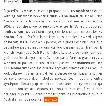
Aujourd’hui
Amnusique
vous propose de vous
ambiancer
et de
vous
agiter
avec le morceau intitulé
« The Beautiful Ones »
des
Australiens
de
Monarchy
. La formation est née en septembre
2009, à
Londres
, de la rencontre entre le DJ et producteur
Andrew Kornweibel
(Armstrong) et le chanteur et parolier
Ra
Khahn
(
Black)
. Parfois ils se font aussi appeler
Edward Nigma
et
Peter Uzzle
, c’est à s’y perdre, et à priori c’est bien leur but.
Les influences et inspirations du duo passent aussi bien par la
French Touch des
Daft Punk –
dont ils tirent certainement leur
goût pour les visages masqués – que par le funk du grand
Stevie
Wonder
ou par l’acid-house distillée par les
Londoniens
de
The
KLF
.
Monarchy
c’est une histoire atypique comme on les aime, un
look déluré-chic à en faire pâlir les stylistes de Karl Lagarfield; mais
ce sont surtout des mélodies percutantes – oscillant entre
synthpop, électro-pop et disco – teintées de rythmiques qui
fleurent bon les dancefloors. Le choix du morceau à vous faire
partager aujourd’hui était cornélien tant les productions du duo
Australien sont de qualité.
(SUITE…)