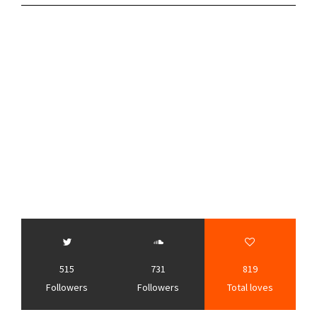
515
731
819
Followers
Followers
Total loves