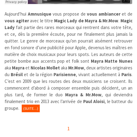
Aujourd’hui
Amnusique
vous propose de
vous ambiancer
et de
vous agiter
avec le titre
Magic Lady de Mayra & Mr.Mow
.
Magic
Lady
fait partie des rares morceaux qui rentrent dans votre tête,
et ce, dès la première écoute, pour ne finalement plus jamais la
quitter. Le genre de morceaux qu’on pourrait aisément retrouver
en fond sonore d’une publicité pour Apple, devenus les maîtres en
matière de choix musicaux pour leurs spots. Les auteurs de cette
petite bombe aux accents pop et folk sont
Mayra Matte Nunes
aka
Mayra
et
Nicolas Mollet
aka
Mr.Mow
, deux artistes originaires
du
Brésil
et de la région
Parisienne
, vivant actuellement à
Paris
.
C’est en 2009 que les routes des deux musiciens se croisent. Ils
commencent d’abord à composer ensemble puis décident, un an
plus tard, de former le duo
Mayra & Mr.Mow
, qui deviendra
finalement trio en 2013 avec l’arrivée de
Paul Aloisi
, le batteur du
groupe.
(SUITE…)
1