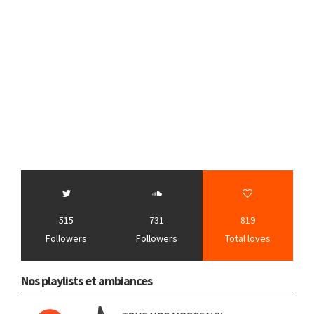
515
731
819
Followers
Followers
Total loves
Nos playlists et ambiances