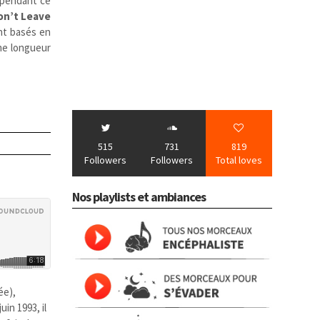
 pendant ce
on’t Leave
ont basés en
ême longueur
515
731
819
Followers
Followers
Total loves
Nos playlists et ambiances
ée),
uin 1993, il