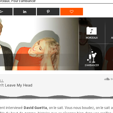
rceaux
,
Pour s'ambiancer
ment interviewé
David Guetta
, on le sait. Vous nous boudez, on le sait