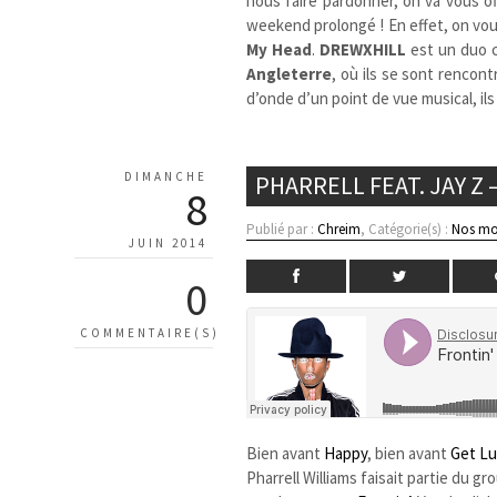
nous faire pardonner, on va vous o
weekend prolongé ! En effet, on vo
My Head
.
DREWXHILL
est un duo 
Angleterre
, où ils se sont rencon
d’onde d’un point de vue musical, i
DIMANCHE
PHARRELL FEAT. JAY Z
8
Publié par :
Chreim
, Catégorie(s) :
Nos mo
JUIN 2014
0
COMMENTAIRE(S)
Bien avant
Happy
, bien avant
Get Lu
Pharrell Williams faisait partie du gro