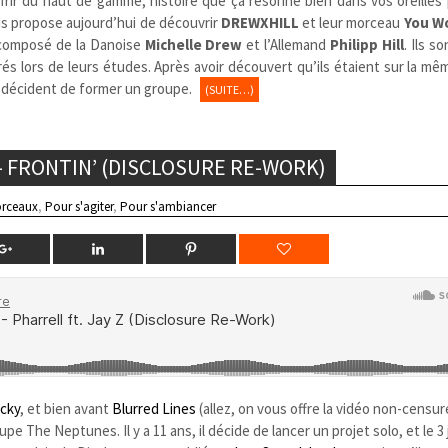
ffrir du haut de gamme, histoire que ça résonne bien dans vos oreilles
us propose aujourd’hui de découvrir
DREWXHILL
et leur morceau
You W
composé de la Danoise
Michelle Drew
et l’Allemand
Philipp Hill
. Ils s
trés lors de leurs études. Après avoir découvert qu’ils étaient sur la m
ls décident de former un groupe.
(SUITE…)
 – FRONTIN’ (DISCLOSURE RE-WORK)
rceaux
,
Pour s'agiter
,
Pour s'ambiancer
cky
, et bien avant
Blurred Lines
(allez, on vous offre la vidéo non-censur
upe The Neptunes. Il y a 11 ans, il décide de lancer un projet solo, et le 3 j