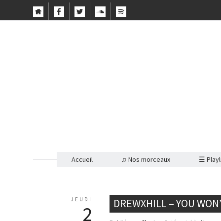
Accueil
♫ Nos morceaux
☰ Playl
JEUDI
DREWXHILL – YOU WON’
2