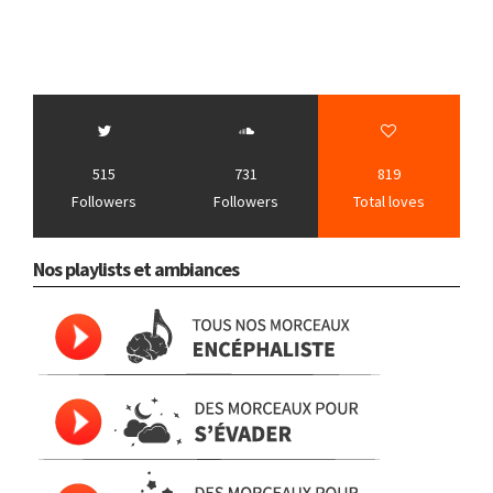
515
731
819
Followers
Followers
Total loves
Nos playlists et ambiances