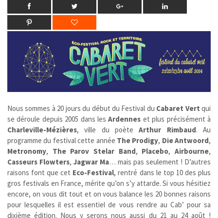
Nous sommes à 20 jours du début du Festival du
Cabaret Vert
qui
se déroule depuis 2005 dans les
Ardennes
et plus précisément à
Charleville-Mézières
, ville du poète
Arthur Rimbaud
. Au
programme du festival cette année
The Prodigy
,
Die Antwoord
,
Metronomy
,
The Parov Stelar Band
,
Placebo
,
Airbourne
,
Casseurs Flowters
,
Jagwar Ma
… mais pas seulement ! D’autres
raisons font que cet
Eco-Festival
, rentré dans le top 10 des plus
gros festivals en France, mérite qu’on s’y attarde. Si vous hésitiez
encore, on vous dit tout et on vous balance les 20 bonnes raisons
pour lesquelles il est essentiel de vous rendre au Cab’ pour sa
dixième édition. Nous y serons nous aussi du 21 au 24 août !