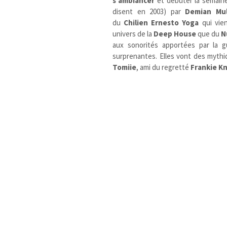
s’ambiancer
et débuter la semain
disent en 2003) par
Demian Mul
du
Chilien
Ernesto Yoga
qui vie
univers de la
Deep House
que du
N
aux sonorités apportées par la g
surprenantes. Elles vont des myth
Tomiie
, ami du regretté
Frankie K