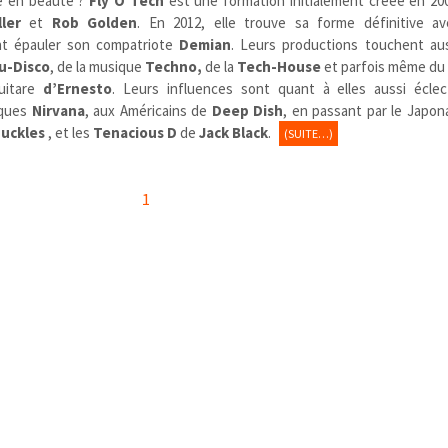
e en beauté ?
Fly O Tech
est une formation initialement créée en 200
ler
et
Rob Golden
. En 2012, elle trouve sa forme définitive ave
nt épauler son compatriote
Demian
. Leurs productions touchent aus
u-Disco
, de la musique
Techno,
de la
Tech-House
et parfois même du
uitare
d’Ernesto
. Leurs influences sont quant à elles aussi écle
iques
Nirvana
, aux Américains de
Deep Dish
, en passant par le Japon
nuckles
, et les
Tenacious D
de
Jack Black
.
(SUITE…)
1