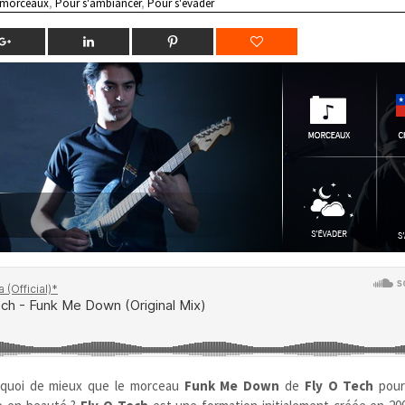
 morceaux
,
Pour s'ambiancer
,
Pour s'évader
rs quoi de mieux que le morceau
Funk Me Down
de
Fly O Tech
pou