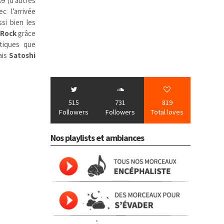
9 (d’autres
c l’arrivée
si bien les
Rock
grâce
ctiques que
ais
Satoshi
515
731
819
Followers
Followers
Total loves
Nos playlists et ambiances