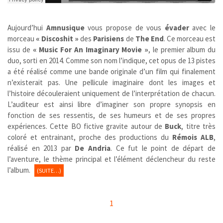
Aujourd’hui
Amnusique
vous propose de vous
évader
avec le
morceau
« Discoshit »
des
Parisiens
de
The End
.
Ce morceau est
issu de
« Music For An Imaginary Movie »
, le premier album du
duo, sorti en 2014. Comme son nom l’indique, cet opus de 13 pistes
a été réalisé comme une bande originale d’un film qui finalement
n’existerait pas. Une pellicule imaginaire dont les images et
l’histoire découleraient uniquement de l’interprétation de chacun.
L’auditeur est ainsi libre d’imaginer son propre synopsis en
fonction de ses ressentis, de ses humeurs et de ses propres
expériences. Cette BO fictive gravite autour de
Buck
, titre très
coloré et entrainant, proche des productions du
Rémois
ALB
,
réalisé en 2013 par
De Andria
. Ce fut le point de départ de
l’aventure, le thème principal et l’élément déclencheur du reste
l’album.
(SUITE…)
1