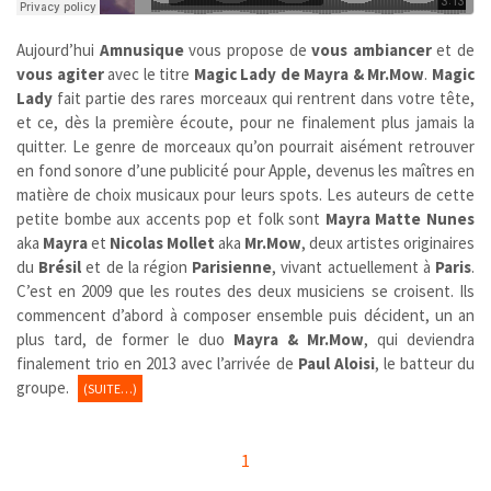
Aujourd’hui
Amnusique
vous propose de
vous ambiancer
et de
vous agiter
avec le titre
Magic Lady de Mayra & Mr.Mow
.
Magic
Lady
fait partie des rares morceaux qui rentrent dans votre tête,
et ce, dès la première écoute, pour ne finalement plus jamais la
quitter. Le genre de morceaux qu’on pourrait aisément retrouver
en fond sonore d’une publicité pour Apple, devenus les maîtres en
matière de choix musicaux pour leurs spots. Les auteurs de cette
petite bombe aux accents pop et folk sont
Mayra Matte Nunes
aka
Mayra
et
Nicolas Mollet
aka
Mr.Mow
, deux artistes originaires
du
Brésil
et de la région
Parisienne
, vivant actuellement à
Paris
.
C’est en 2009 que les routes des deux musiciens se croisent. Ils
commencent d’abord à composer ensemble puis décident, un an
plus tard, de former le duo
Mayra & Mr.Mow
, qui deviendra
finalement trio en 2013 avec l’arrivée de
Paul Aloisi
, le batteur du
groupe.
(SUITE…)
1