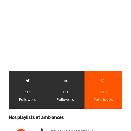
515
731
819
Followers
Followers
Total loves
Nos playlists et ambiances