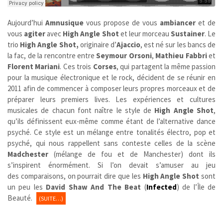
Aujourd’hui
Amnusique
vous propose de vous
ambiancer
et de
vous
agiter
avec
High Angle Shot
et leur morceau
Sustainer
. Le
trio
High Angle Shot,
originaire d’
Ajaccio
, est né sur les bancs de
la fac, de la rencontre entre
Seymour Orsoni
,
Mathieu Fabbri
et
Florent Mariani
. Ces trois
Corses
, qui partagent la même passion
pour la musique électronique et le rock, décident de se réunir en
2011 afin de commencer à composer leurs propres morceaux et de
préparer leurs premiers lives. Les expériences et cultures
musicales de chacun font naître le style de
High Angle Shot
,
qu’ils définissent eux-même comme étant de l’alternative dance
psyché. Ce style est un mélange entre tonalités électro, pop et
psyché, qui nous rappellent sans conteste celles de la scène
Madchester
(mélange de fou et de Manchester) dont ils
s’inspirent énormément. Si l’on devait s’amuser au jeu
des comparaisons, on pourrait dire que les
High Angle Shot
sont
un peu les
David Shaw And The Beat
(
Infected
) de l’Île de
Beauté.
(SUITE…)