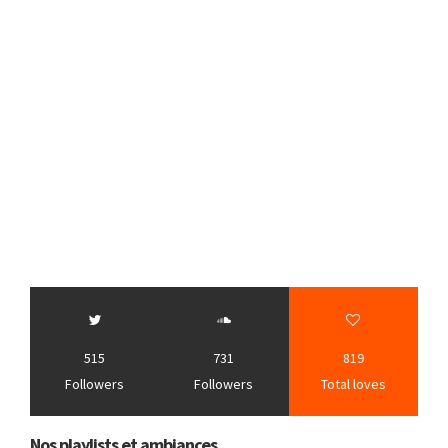
515
731
819
Followers
Followers
Total loves
Nos playlists et ambiances