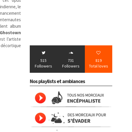
er cet opus
indienne, le
financement
internautes
llent album
Ghostown
t l’artiste
décortique
515
731
819
Followers
Followers
Total loves
Nos playlists et ambiances