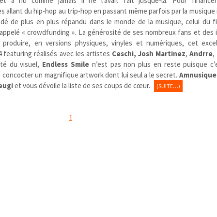
met à nu comme jamais il ne l’avait fait jusque-là. Pour financ
s allant du hip-hop au trip-hop en passant même parfois par la musique 
édé de plus en plus répandu dans le monde de la musique, celui du 
 appelé « crowdfunding ». La générosité de ses nombreux fans et des 
produire, en versions physiques, vinyles et numériques, cet exce
 featuring réalisés avec les artistes
Ceschi, Josh Martinez
,
Andrre
,
té du visuel,
Endless Smile
n’est pas non plus en reste puisque c’es
i concocter un magnifique artwork dont lui seul a le secret.
Amnusique
eugi
et vous dévoile la liste de ses coups de cœur.
(SUITE…)
1