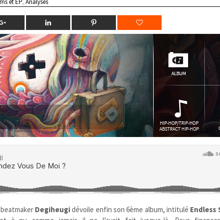
ms et EP
,
Analyses
le beatmaker
Degiheugi
dévoile enfin son 6ème album, intitulé
Endless 