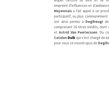
lequel l’artiste se livre et se 
empreint d’influences et d’ambiance
Mayennais
a fait appel à un proc
participatif, ou plus communément
ont ainsi permis à
Degiheugi
de 
comprenant 16 titres inédits, dont 4
et
Astrid Van Peeterssen
. Du co
Catalan
Dulk
qui s’est chargé de lu
pour vous ce nouvel opus de
Degih