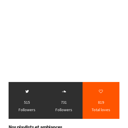
515
731
819
Followers
Followers
Total loves
Nos playlists et ambiances