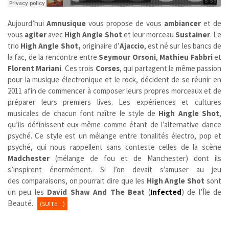
Aujourd’hui
Amnusique
vous propose de vous
ambiancer
et de
vous
agiter
avec
High Angle Shot
et leur morceau
Sustainer
. Le
trio
High Angle Shot,
originaire d’
Ajaccio
, est né sur les bancs de
la fac, de la rencontre entre
Seymour Orsoni
,
Mathieu Fabbri
et
Florent Mariani
. Ces trois
Corses
, qui partagent la même passion
pour la musique électronique et le rock, décident de se réunir en
2011 afin de commencer à composer leurs propres morceaux et de
préparer leurs premiers lives. Les expériences et cultures
musicales de chacun font naître le style de
High Angle Shot
,
qu’ils définissent eux-même comme étant de l’alternative dance
psyché. Ce style est un mélange entre tonalités électro, pop et
psyché, qui nous rappellent sans conteste celles de la scène
Madchester
(mélange de fou et de Manchester) dont ils
s’inspirent énormément. Si l’on devait s’amuser au jeu
des comparaisons, on pourrait dire que les
High Angle Shot
sont
un peu les
David Shaw And The Beat
(
Infected
) de l’Île de
Beauté.
(SUITE…)