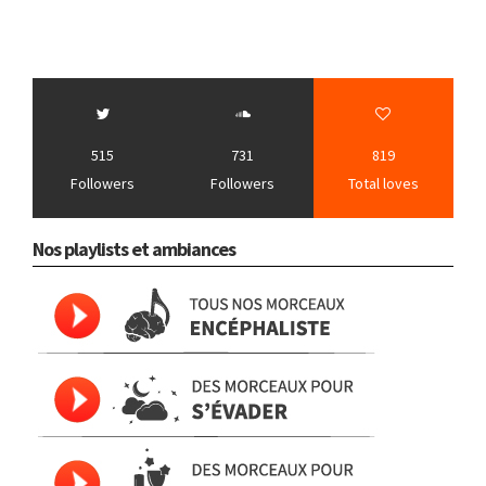
515
731
819
Followers
Followers
Total loves
Nos playlists et ambiances