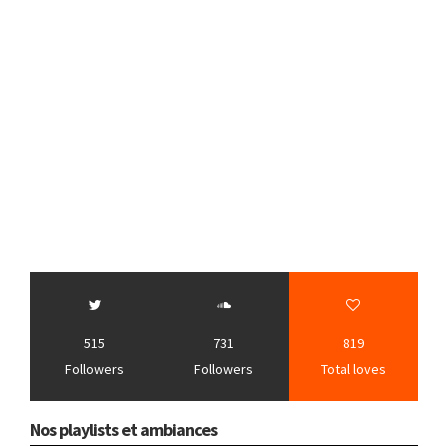
515
731
819
Followers
Followers
Total loves
Nos playlists et ambiances