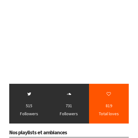
515
731
819
Followers
Followers
Total loves
Nos playlists et ambiances