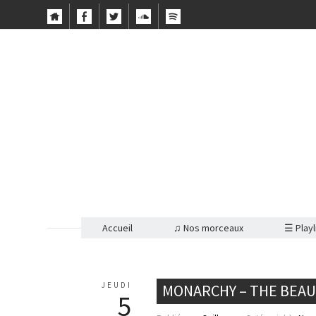
Accueil
♫ Nos morceaux
☰ Playl
JEUDI
MONARCHY – THE BEAU
5