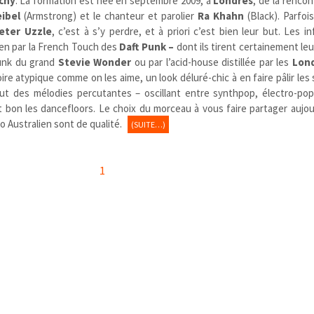
chy
. La formation est née en septembre 2009, à
Londres
, de la rencon
eibel
(Armstrong) et le chanteur et parolier
Ra
Khahn
(
Black)
. Parfoi
eter Uzzle
, c’est à s’y perdre, et à priori c’est bien leur but. Les i
ien par la French Touch des
Daft Punk –
dont ils tirent certainement le
funk du grand
Stevie Wonder
ou par l’acid-house distillée par les
Lon
ire atypique comme on les aime, un look déluré-chic à en faire pâlir les 
out des mélodies percutantes – oscillant entre synthpop, électro-pop
 bon les dancefloors. Le choix du morceau à vous faire partager aujou
o Australien sont de qualité.
(SUITE…)
1