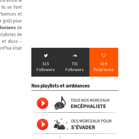
tre entre le
s ils se font
nfluences et
ur goût pour
doniens
de
stylistes de
 et disco –
rd’hui était
515
731
819
Followers
Followers
Total loves
Nos playlists et ambiances