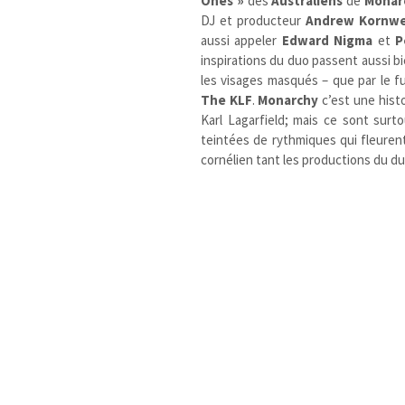
Ones »
des
Australiens
de
Monar
DJ et producteur
Andrew Kornw
aussi appeler
Edward Nigma
et
P
inspirations du duo passent aussi b
les visages masqués – que par le 
The KLF
.
Monarchy
c’est une histo
Karl Lagarfield; mais ce sont surt
teintées de rythmiques qui fleurent
cornélien tant les productions du du