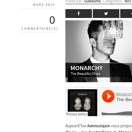
Publié par :
Guillaume
, Catégorie(s) :
Nos
MARS 2015
0
COMMENTAIRE(S)
Aujourd’hui
Amnusique
vous propo