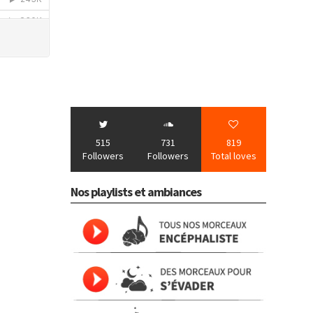
515
731
819
Followers
Followers
Total loves
Nos playlists et ambiances