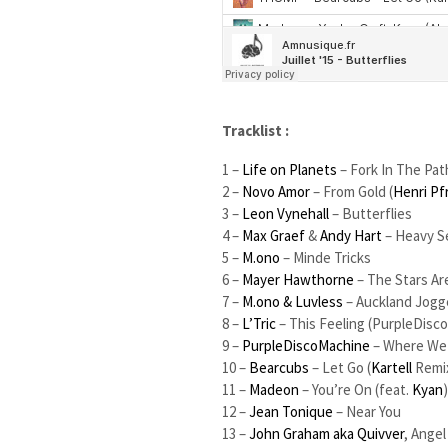
Tracklist :
1 –
Life on Planets
– Fork In The Path
2 –
Novo Amor
– From Gold (
Henri Pf
3 –
Leon Vynehall
– Butterflies
4 –
Max Graef
&
Andy Hart
– Heavy S
5 –
M.ono
– Minde Tricks
6 –
Mayer Hawthorne
– The Stars Ar
7 –
M.ono & Luvless
– Auckland Jogg
8 –
L’Tric
– This Feeling (PurpleDisc
9 –
PurpleDiscoMachine
– Where We
10 –
Bearcubs
– Let Go (
Kartell
Remi
11 –
Madeon
– You’re On (feat.
Kyan
)
12 –
Jean Tonique
– Near You
13 –
John Graham aka Quivver
, Angel