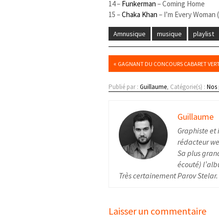
14 –
Funkerman
– Coming Home
15 –
Chaka Khan
– I’m Every Woman 
Amnusique
musique
playlist
«
GAGNANT DU CONCOURS CABARET VER
Publié par :
Guillaume
, Catégorie(s) :
Nos 
Guillaume
Graphiste et 
rédacteur web
Sa plus grand
écouté) l’alb
Très certainement Parov Stelar.
Laisser un commentaire