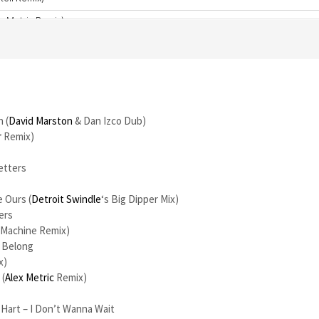
 (
David Marston
& Dan Izco Dub)
r
Remix)
etters
e Ours (
Detroit Swindle
‘s Big Dipper Mix)
ers
oMachine Remix)
 Belong
x)
 (
Alex Metric
Remix)
 Hart – I Don’t Wanna Wait