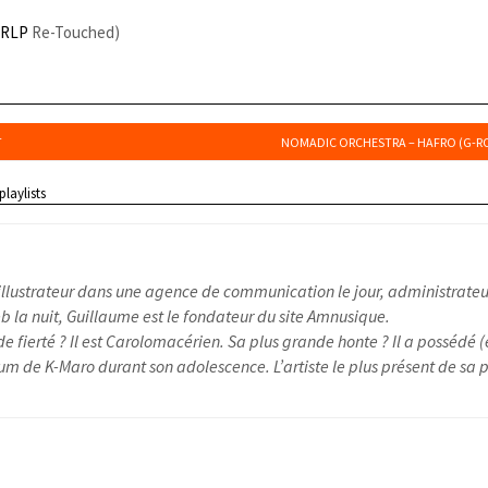
(
RLP
Re-Touched)
T
NOMADIC ORCHESTRA – HAFRO (G-RO
playlists
illustrateur dans une agence de communication le jour, administrateu
 la nuit, Guillaume est le fondateur du site Amnusique.
e fierté ? Il est Carolomacérien. Sa plus grande honte ? Il a possédé (
um de K-Maro durant son adolescence. L’artiste le plus présent de sa pl