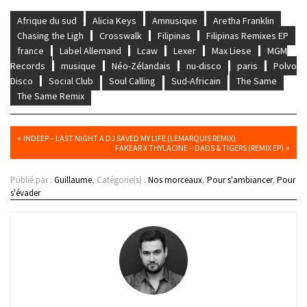
Afrique du sud
Alicia Keys
Amnusique
Aretha Franklin
Chasing the Ligh
Crosswalk
Filipinas
Filipinas Remixes EP
france
Label Allemand
Lcaw
Lexer
Max Liese
MGM
Records
musique
Néo-Zélandais
nu-disco
paris
Polvo
Disco
Social Club
Soul Calling
Sud-Africain
The Same
The Same Remix
«
INDEEP – LAST NIGHT A DJ SAVED MY LIFE (LEMARQUIS REMIX)
»
FAKEAR X THYLACINE – DADS & TIGERS (REMIX EP)
Publié par :
Guillaume
, Catégorie(s) :
Nos morceaux
,
Pour s'ambiancer
,
Pour
s'évader