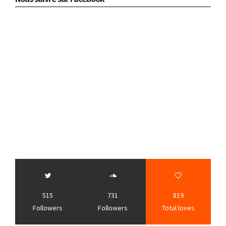
515
731
819
Followers
Followers
Total loves