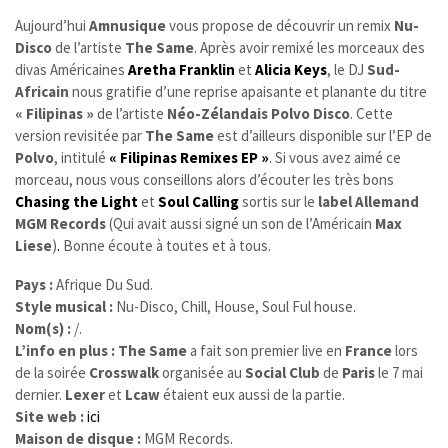
Aujourd’hui
Amnusique
vous propose de découvrir un remix
Nu-
Disco
de l’artiste
The Same
. Après avoir remixé les morceaux des
divas Américaines
Aretha Franklin
et
Alicia Keys
, le DJ
Sud-
Africain
nous gratifie d’une reprise apaisante et planante du titre
« Filipinas »
de l’artiste
Néo-Zélandais Polvo Disco
. Cette
version revisitée par
The Same
est d’ailleurs disponible sur l’EP de
Polvo
, intitulé
« Filipinas Remixes EP »
. Si vous avez aimé ce
morceau, nous vous conseillons alors d’écouter les très bons
Chasing the Light
et
Soul Calling
sortis sur le
label Allemand
MGM Records
(Qui avait aussi signé un son de l’Américain
Max
Liese
)
.
Bonne écoute à toutes et à tous.
Pays :
Afrique Du Sud.
Style musical :
Nu-Disco, Chill, House, Soul Ful house.
Nom(s) :
/.
L’info en plus :
The Same
a fait son premier live en
France
lors
de la soirée
Crosswalk
organisée au
Social Club
de
Paris
le 7 mai
dernier.
Lexer
et
Lcaw
étaient eux aussi de la partie.
Site web :
ici
Maison de disque :
MGM Records.