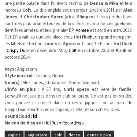
une petite balade dans l’univers techno de
Dense & Pika
et leur
morceau
Colt
. Le duo anglais est un projet lancé en 2011 par
Alex
Jones
et
Christopher Spero
(a.k.a.
Glimpse
). Leurs productions
sont des plus prometteuses de la scène techno de ces quelques
dernières années. et leur premier EP,
Vomee
est sorti en mars 2012.
Cet EP a valu au duo une place chez
Hotflush
, un grand nom parmi
les labels de techno.
Jones
et
Spero
ont sorti 3 EP chez
Hotflush
:
Crispy Duck
en décembre 2012,
Colt
en octobre 2013 et
Klank
en
octobre 2014.
Pays :
Angleterre.
Style musical :
Techno, House.
Nom(s) :
Alex Jones, Christopher Spero (Glimpse).
L’info en plus :
A 35 ans,
Chris Spero
est père de famille.
Lorsqu’il ne joue pas dans un club ou lorsqu’il n’est pas en studio,
vous pouvez le croiser dans un resto japonais ou au parc de
Hampstead Heath avec sa copine, sa fille, et son chien, Olek.
Soundcloud :
ici
Maison de disque :
Hotflush Recordings
.
anglais
Angleterre
colt
dense
dense & pika