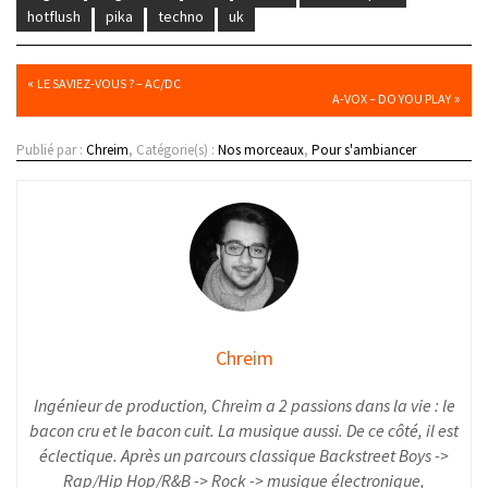
hotflush
pika
techno
uk
«
LE SAVIEZ-VOUS ? – AC/DC
»
A-VOX – DO YOU PLAY
Publié par :
Chreim
, Catégorie(s) :
Nos morceaux
,
Pour s'ambiancer
Chreim
Ingénieur de production, Chreim a 2 passions dans la vie : le
bacon cru et le bacon cuit. La musique aussi. De ce côté, il est
éclectique. Après un parcours classique Backstreet Boys ->
Rap/Hip Hop/R&B -> Rock -> musique électronique,