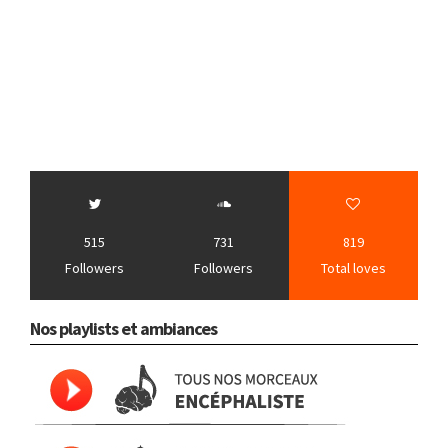
515
731
819
Followers
Followers
Total loves
Nos playlists et ambiances