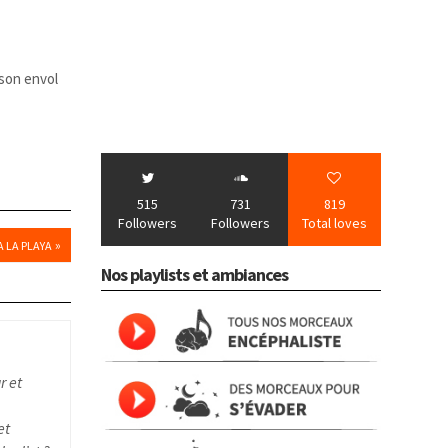
 son envol
515
731
819
Followers
Followers
Total loves
»
A LA PLAYA
Nos playlists et ambiances
r et
et