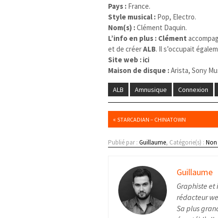
Pays :
France.
Style musical :
Pop, Electro.
Nom(s) :
Clément Daquin.
L’info en plus : Clément
accompag
et de créer
ALB
. Il s’occupait égale
Site web :
ici
Maison de disque :
Arista, Sony Mu
ALB
Amnusique
Connexion
«
STARCADIAN – CHINATOWN
Publié par :
Guillaume
, Catégorie(s) :
Non 
Guillaume
Graphiste et 
rédacteur web
Sa plus grand