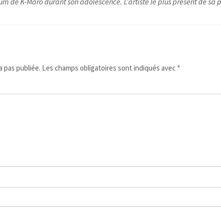
um de K-Maro durant son adolescence. L’artiste le plus présent de sa pl
 pas publiée.
Les champs obligatoires sont indiqués avec
*