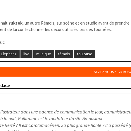
nait
Yuksek
, un autre Rémois, sur scène et en studio avant de prendre
ment de lui confectionner les décors utilisés lors des tournées.
sic.
Elephanz
live
musique
rémois
toulouse
LE SAVIEZ-VOUS ? – VAMOS 
classé
illustrateur dans une agence de communication le jour, administrateu
 la nuit, Guillaume est le fondateur du site Amnusique.
e fierté ? Il est Carolomacérien. Sa plus grande honte ? Il a possédé (