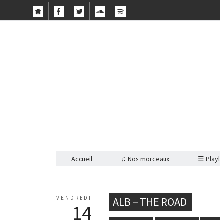
Accueil
♫ Nos morceaux
☰ Playl
VENDREDI
ALB – THE ROAD
14