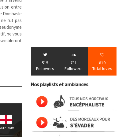
 ne s’attend
fusion entre
lle Dombasle
e ne fut pas
x pseudonyme
tif, ne vous
sembleront
515
731
819
Followers
Followers
Total loves
Nos playlists et ambiances