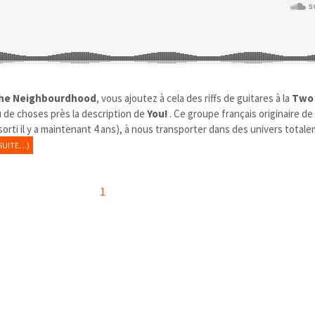
he Neighbourdhood
, vous ajoutez à cela des riffs de guitares à la
Two
 de choses près la description de
You!
. Ce groupe français originaire de
rti il y a maintenant 4 ans), à nous transporter dans des univers total
SUITE…)
1