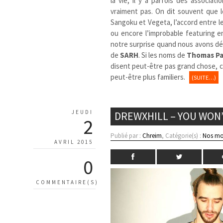
la vie, il y a parfois des associat
vraiment pas. On dit souvent que le
Sangoku et Vegeta, l’accord entre l
ou encore l’improbable featuring en
notre surprise quand nous avons déc
de
SARH
. Si les noms de
Thomas P
disent peut-être pas grand chose, 
peut-être plus familiers.
(SUITE…)
JEUDI
DREWXHILL – YOU WON’
2
Publié par :
Chreim
, Catégorie(s) :
Nos mo
AVRIL 2015
0
COMMENTAIRE(S)