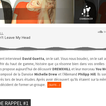
ment interviewé
David Guetta
, on le sait. Vous nous boudez, on le sait
ffrir du haut de gamme, histoire que ça résonne bien dans vos oreilles
us propose aujourd’hui de découvrir
DREWXHILL
et leur morceau
You W
composé de la Danoise
Michelle Drew
et l’Allemand
Philipp Hill
. Ils s
trés lors de leurs études. Après avoir découvert qu’ils étaient sur la m
ls décident de former un groupe.
(SUITE…)
DE RAPPEL #1