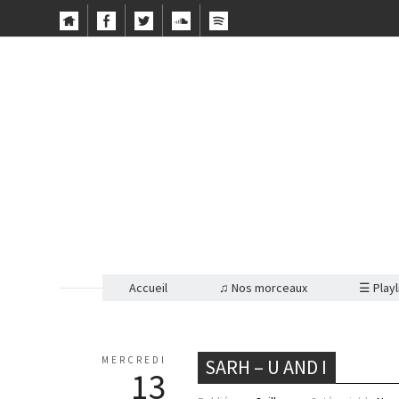
Accueil
♫ Nos morceaux
☰ Playl
MERCREDI
SARH – U AND I
13