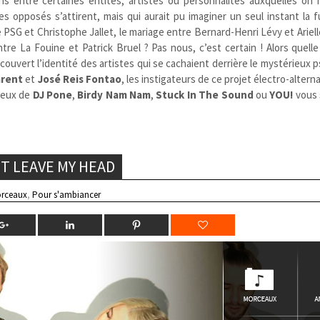
ions entre certaines entités, artistes ou personnalités auxquelles on
s opposés s’attirent, mais qui aurait pu imaginer un seul instant la 
e PSG et Christophe Jallet, le mariage entre Bernard-Henri Lévy et Arie
tre La Fouine et Patrick Bruel ? Pas nous, c’est certain ! Alors quell
ouvert l’identité des artistes qui se cachaient derrière le mystérieu
arent
et
José Reis Fontao
, les instigateurs de ce projet électro-alterna
ceux de
DJ Pone
,
Birdy Nam Nam
,
Stuck In The Sound
ou
YOU!
vous 
T LEAVE MY HEAD
rceaux
,
Pour s'ambiancer