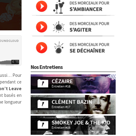
Nos Entretiens
 aussi… Pour
 pendant ce
on’t Leave
ont basés en
ême longueur