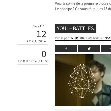
Voici la sortie de la premiere piqûre
Le principe ? On vous réunit les 15 d
SAMEDI
YOU! – BATTLES
12
Publié par :
Guillaume
, Catégorie(s) :
Nos
AVRIL 2014
0
COMMENTAIRE(S)