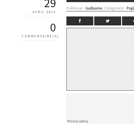
29
Publié par :
Guillaume
, Catégorie(s) :
Piqû
AVRIL 2014
0
COMMENTAIRE(S)