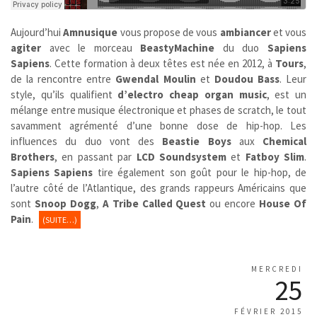
Aujourd’hui
Amnusique
vous propose de vous
ambiancer
et vous
agiter
avec le morceau
BeastyMachine
du duo
Sapiens
Sapiens
. Cette formation à deux têtes est née en 2012, à
Tours
,
de la rencontre entre
Gwendal Moulin
et
Doudou Bass
. Leur
style, qu’ils qualifient
d’electro cheap organ music
, est un
mélange entre musique électronique et phases de scratch, le tout
savamment agrémenté d’une bonne dose de hip-hop. Les
influences du duo vont des
Beastie Boys
aux
Chemical
Brothers
, en passant par
LCD Soundsystem
et
Fatboy Slim
.
Sapiens Sapiens
tire également son goût pour le hip-hop, de
l’autre côté de l’Atlantique, des grands rappeurs Américains que
sont
Snoop Dogg
,
A Tribe Called
Quest
ou encore
House Of
Pain
.
(SUITE…)
MERCREDI
25
FÉVRIER 2015