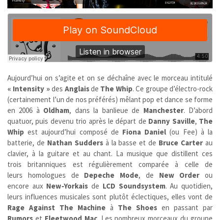
Aujourd’hui on s’agite et on se déchaîne avec le morceau intitulé
« Intensity »
des
Anglais
de
The Whip
. Ce groupe d’électro-rock
(certainement l’un de nos préférés) mêlant pop et dance se forme
en 2006 à
Oldham
, dans la banlieue de
Manchester
. D’abord
quatuor, puis devenu trio après le départ de
Danny Saville
,
The
Whip
est aujourd’hui composé de
Fiona Daniel
(ou Fee) à la
batterie, de
Nathan Sudders
à la basse et de
Bruce Carter
au
clavier, à la guitare et au chant. La musique que distillent ces
trois britanniques est régulièrement comparée à celle de
leurs homologues de
Depeche Mode
, de
New Order
ou
encore aux
New-Yorkais
de
LCD Soundsystem
. Au quotidien,
leurs influences musicales sont plutôt éclectiques, elles vont de
Rage Against The Machine
à
The Shoes
en passant par
Rumors
et
Fleetwood Mac
. Les nombreux morceaux du groupe