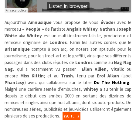
Aujourd’hui
Amnusique
vous propose de vous
évader
avec le
morceau
« People »
de l’artiste
Anglais
Whitey
.
Nathan Joseph
White
aka
Whitey
est un multi-instrumentaliste, producteur et
remixeur originaire de
Londres
. Parmi les autres cordes que le
Britannique
compte à son arc, on notera son aptitude pour le
journalisme, pour le street-art et le graffiti, ainsi que ses différents
passages dans des clubs réputés de
Londres
comme au
Nag Nag
Nag
, qui a notamment vu passer
Ellen Allien, Vitalic
ou
encore
Miss Kittin
; et au
Trash,
tenu par
Erol Alkan
(label
Phantasy
) avec qui collaborera sur le titre
Do The Nothing
.
Malgré une carrière semée d’embuches,
Whitey
a su tenir le cap
depuis le début des années 2000 en sortant des dizaines de
remixes et singles ainsi que huit albums, dont six auto-produits. De
nombreuses séries, publicités et jeu-vidéos utiliseront également
plusieurs de ses productions.
(SUITE…)