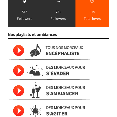
515
731
819
Followers
Followers
Total loves
Nos playlists et ambiances