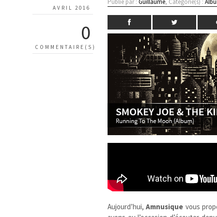
Publié par :
Guillaume
, Catégorie(s) :
Albu
AVRIL 2016
0
COMMENTAIRE(S)
Aujourd’hui,
Amnusique
vous prop