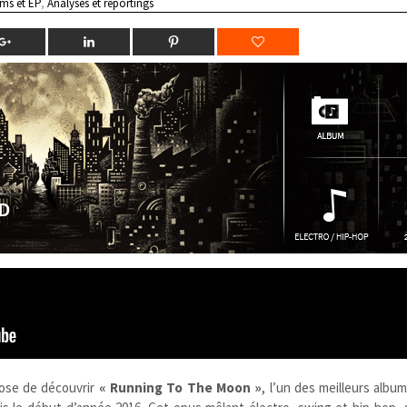
ms et EP
,
Analyses et reportings
ose de découvrir
« Running To The Moon »
,
l’un des meilleurs albu