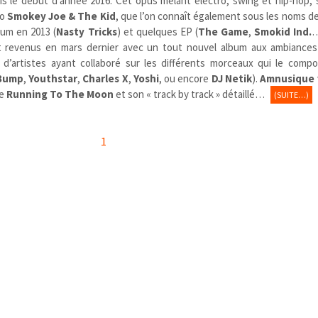
is le début d’année 2016. Cet opus mêlant électro, swing et hip-hop, s
uo
Smokey Joe & The Kid
, que l’on connaît également sous les noms d
bum en 2013 (
Nasty Tricks
) et quelques EP (
The Game
,
Smokid Ind.
…
t revenus en mars dernier avec un tout nouvel album aux ambiances 
 d’artistes ayant collaboré sur les différents morceaux qui le compo
 Bump
,
Youthstar
,
Charles X
,
Yoshi
, ou encore
DJ Netik
).
Amnusique
ue
Running To The Moon
et son « track by track » détaillé…
(SUITE…)
1