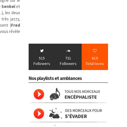
igné sur le
e
Senbeï
et
), les deux
très jazzy,
sent (
Fred
vous révèle
515
731
819
Followers
Followers
Total loves
Nos playlists et ambiances