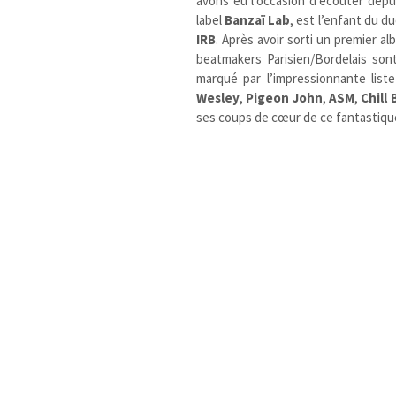
avons eu l’occasion d’écouter depu
label
Banzaï Lab
, est l’enfant du d
IRB
. Après avoir sorti un premier al
beatmakers Parisien/Bordelais son
marqué par l’impressionnante liste
Wesley
,
Pigeon John
,
ASM
,
Chill
ses coups de cœur de ce fantastiq