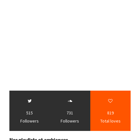
515
731
819
Followers
Followers
Total loves
Nos playlists et ambiances