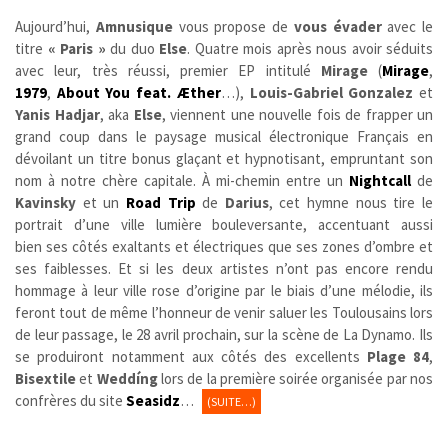
Aujourd’hui,
Amnusique
vous propose de
vous évader
avec le
titre
« Paris »
du duo
Else
. Quatre mois après nous avoir séduits
avec leur, très réussi, premier EP intitulé
Mirage
(
Mirage
,
1979
,
About You feat. Æther
…),
Louis-Gabriel Gonzalez
et
Yanis Hadjar
, aka
Else
, viennent une nouvelle fois de frapper un
grand coup dans le paysage musical électronique Français en
dévoilant un titre bonus glaçant et hypnotisant, empruntant son
nom à notre chère capitale. À mi-chemin entre un
Nightcall
de
Kavinsky
et un
Road Trip
de
Darius
, cet hymne nous tire le
portrait d’une ville lumière bouleversante, accentuant aussi
bien ses côtés exaltants et électriques que ses zones d’ombre et
ses faiblesses. Et si les deux artistes n’ont pas encore rendu
hommage à leur ville rose d’origine par le biais d’une mélodie, ils
feront tout de même l’honneur de venir saluer les Toulousains lors
de leur passage, le 28 avril prochain, sur la scène de La Dynamo. Ils
se produiront notamment aux côtés des excellents
Plage 84
,
Bisextile
et
Weddíng
lors de la première soirée organisée par nos
confrères du site
Seasidz
…
(SUITE…)