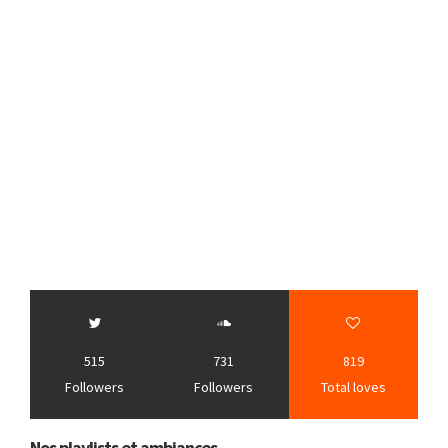
515
731
819
Followers
Followers
Total loves
Nos playlists et ambiances