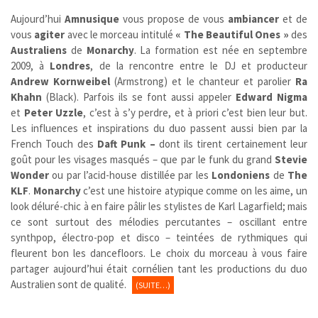
Aujourd’hui
Amnusique
vous propose de vous
ambiancer
et de
vous
agiter
avec le morceau intitulé
« The Beautiful Ones »
des
Australiens
de
Monarchy
. La formation est née en septembre
2009, à
Londres
, de la rencontre entre le DJ et producteur
Andrew Kornweibel
(Armstrong) et le chanteur et parolier
Ra
Khahn
(
Black)
. Parfois ils se font aussi appeler
Edward Nigma
et
Peter Uzzle
, c’est à s’y perdre, et à priori c’est bien leur but.
Les influences et inspirations du duo passent aussi bien par la
French Touch des
Daft Punk –
dont ils tirent certainement leur
goût pour les visages masqués – que par le funk du grand
Stevie
Wonder
ou par l’acid-house distillée par les
Londoniens
de
The
KLF
.
Monarchy
c’est une histoire atypique comme on les aime, un
look déluré-chic à en faire pâlir les stylistes de Karl Lagarfield; mais
ce sont surtout des mélodies percutantes – oscillant entre
synthpop, électro-pop et disco – teintées de rythmiques qui
fleurent bon les dancefloors. Le choix du morceau à vous faire
partager aujourd’hui était cornélien tant les productions du duo
Australien sont de qualité.
(SUITE…)