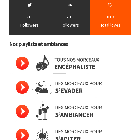
515
731
819
Followers
Followers
Total loves
Nos playlists et ambiances