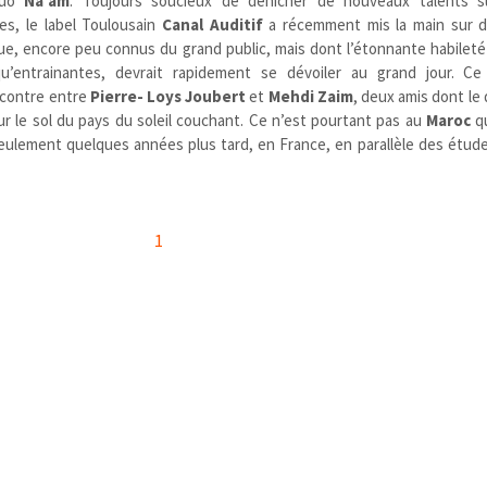
duo
Na’am
. Toujours soucieux de dénicher de nouveaux talents su
les, le label Toulousain
Canal Auditif
a récemment mis la main sur d
e, encore peu connus du grand public, mais dont l’étonnante habileté
u’entrainantes, devrait rapidement se dévoiler au grand jour. Ce
encontre entre
Pierre- Loys Joubert
et
Mehdi Zaim
, deux amis dont le 
 sur le sol du pays du soleil couchant. Ce n’est pourtant pas au
Maroc
qu
eulement quelques années plus tard, en France, en parallèle des étud
1