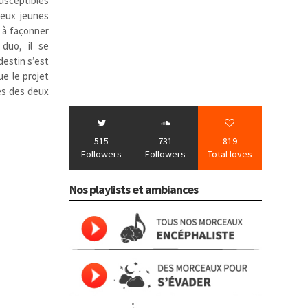
sceptibles
eux jeunes
 à façonner
 duo, il se
destin s’est
e le projet
es des deux
515
731
819
Followers
Followers
Total loves
Nos playlists et ambiances