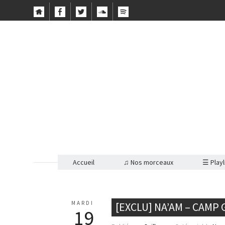
Accueil
♫ Nos morceaux
☰ Playl
MARDI
[EXCLU] NA’AM – CAMP
19