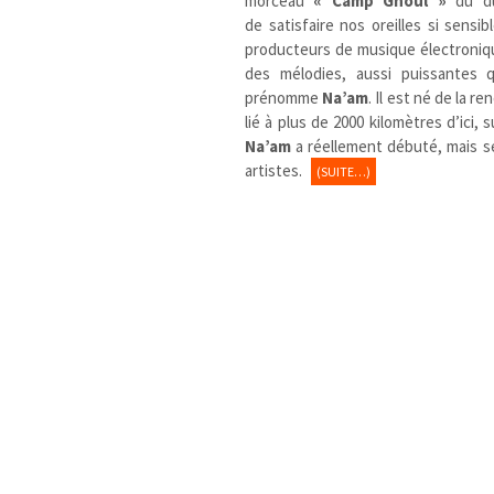
morceau
« Camp Ghoul »
du 
de satisfaire nos oreilles si sensib
producteurs de musique électroniqu
des mélodies, aussi puissantes q
prénomme
Na’am
. Il est né de la r
lié à plus de 2000 kilomètres d’ici,
Na’am
a réellement débuté, mais s
artistes.
(SUITE…)