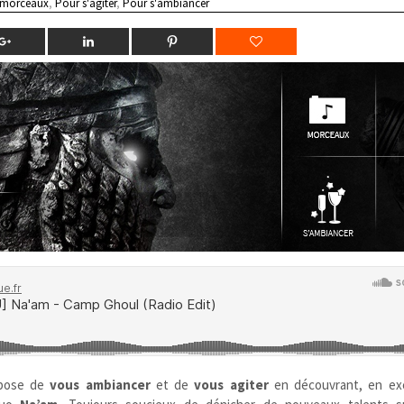
 morceaux
,
Pour s'agiter
,
Pour s'ambiancer
pose de
vous ambiancer
et de
vous agiter
en découvrant, en excl