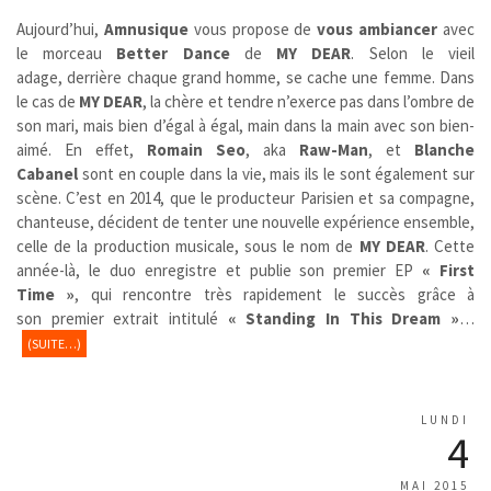
Aujourd’hui,
Amnusique
vous propose de
vous ambiancer
avec
le morceau
Better Dance
de
MY DEAR
. Selon le vieil
adage, derrière chaque grand homme, se cache une femme. Dans
le cas de
MY DEAR
, la chère et tendre n’exerce pas dans l’ombre de
son mari, mais bien d’égal à égal, main dans la main avec son bien-
aimé. En effet,
Romain Seo
, aka
Raw-Man
, et
Blanche
Cabanel
sont en couple dans la vie, mais ils le sont également sur
scène. C’est en 2014, que le producteur Parisien et sa compagne,
chanteuse, décident de tenter une nouvelle expérience ensemble,
celle de la production musicale, sous le nom de
MY DEAR
. Cette
année-là, le duo enregistre et publie son premier EP
« First
Time »
, qui rencontre très rapidement le succès grâce à
son premier extrait intitulé
« Standing In This Dream »
…
(SUITE…)
LUNDI
4
MAI 2015