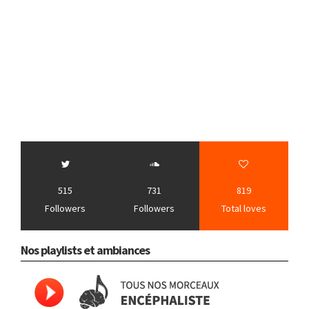
515
731
819
Followers
Followers
Total loves
Nos playlists et ambiances