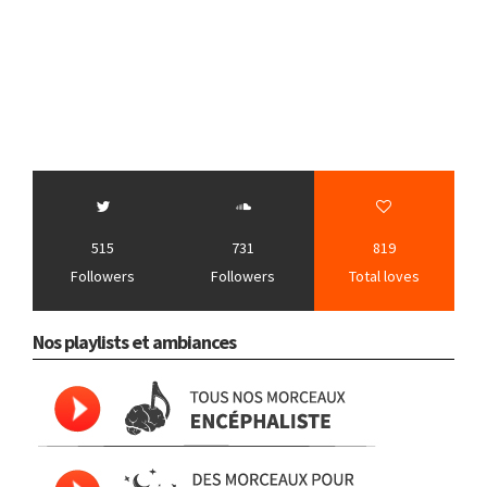
515
731
819
Followers
Followers
Total loves
Nos playlists et ambiances