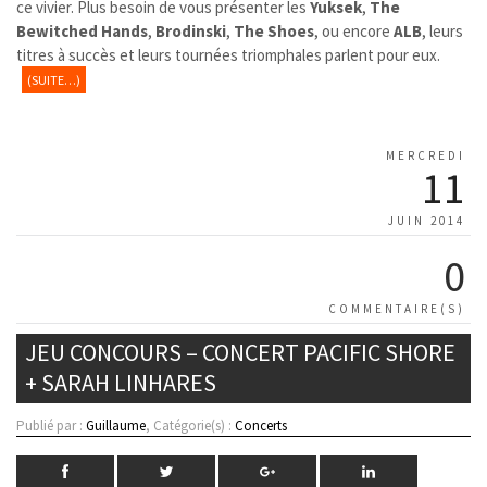
ce vivier. Plus besoin de vous présenter les
Yuksek
,
The
Bewitched Hands
,
Brodinski
,
The Shoes
, ou encore
ALB
, leurs
titres à succès et leurs tournées triomphales parlent pour eux.
(SUITE…)
MERCREDI
11
JUIN 2014
0
COMMENTAIRE(S)
JEU CONCOURS – CONCERT PACIFIC SHORE
+ SARAH LINHARES
Publié par :
Guillaume
, Catégorie(s) :
Concerts