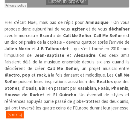
Hier c’était Noël, mais pas de répit pour
Amnusique
! On vous
propose donc aujourd’hui de vous
agiter
et de vous
déchaîner
avec le morceau
« Brand »
de
Call Me Señor
.
Call Me Señor
est
un duo originaire de la capitale – devenu quatuor après l’arrivée de
Julien Morin
et
J-B Talbourdet
– qui s’est formé en 2010 sous
l’impulsion de
Jean-Baptiste
et
Alexandre
. Ces deux amis
faisaient déjà de la musique ensemble depuis six ans quand ils
décidèrent de créer
Call Me Señor
, un projet musical entre
électro
,
pop
et
rock
, à la fois dansant et mélodique. Les
Call Me
Señor
puisent leurs inspirations aussi bien des
Beatles
que des
Stones
, d’
Oasis
,
Blur
en passant par
Kasabian
,
Foals
,
Phoenix
,
Housse de Racket
et
El Guincho
. Un éventail de styles et
références appuyés par le passé de globe-trotters des deux amis,
qui ont traversé les quatre coins de l’Europe durant leur jeunesse.
(SUITE…)