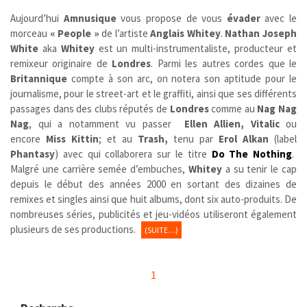
Aujourd’hui
Amnusique
vous propose de vous
évader
avec le
morceau
« People »
de l’artiste
Anglais
Whitey
.
Nathan Joseph
White
aka
Whitey
est un multi-instrumentaliste, producteur et
remixeur originaire de
Londres
. Parmi les autres cordes que le
Britannique
compte à son arc, on notera son aptitude pour le
journalisme, pour le street-art et le graffiti, ainsi que ses différents
passages dans des clubs réputés de
Londres
comme au
Nag Nag
Nag
, qui a notamment vu passer
Ellen Allien, Vitalic
ou
encore
Miss Kittin
; et au
Trash,
tenu par
Erol Alkan
(label
Phantasy
) avec qui collaborera sur le titre
Do The Nothing
.
Malgré une carrière semée d’embuches,
Whitey
a su tenir le cap
depuis le début des années 2000 en sortant des dizaines de
remixes et singles ainsi que huit albums, dont six auto-produits. De
nombreuses séries, publicités et jeu-vidéos utiliseront également
plusieurs de ses productions.
(SUITE…)
1