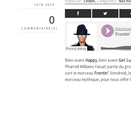
Publié par :
Chreim
, Catégorie(s) :
Nos mo
JUIN 2014
0
COMMENTAIRE(S)
Bien avant
Happy
, bien avant
Get Lu
Pharrell Williams faisait partie du gro
sort le morceau
Frontin’
. Vendredi, 
morceau mythique, pour nous offrir l