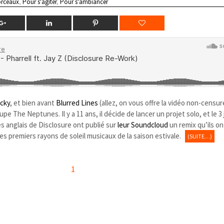
rceaux
,
Pour s'agiter
,
Pour s'ambiancer
cky
, et bien avant
Blurred Lines
(allez, on vous offre la vidéo non-censur
upe The Neptunes. Il y a 11 ans, il décide de lancer un projet solo, et le 3 j
les anglais de Disclosure ont publié sur
leur Soundcloud
un remix qu’ils on
es premiers rayons de soleil musicaux de la saison estivale.
(SUITE…)
1