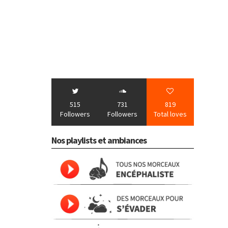
515
731
819
Followers
Followers
Total loves
Nos playlists et ambiances