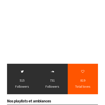
515
731
819
Followers
Followers
Total loves
Nos playlists et ambiances