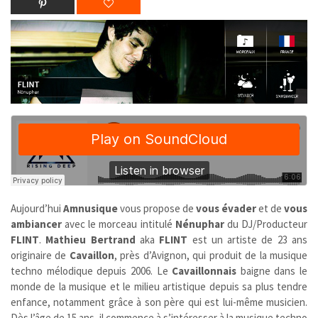
Aujourd’hui
Amnusique
vous propose de
vous évader
et de
vous
ambiancer
avec le morceau intitulé
Nénuphar
du DJ/Producteur
FLINT
.
Mathieu Bertrand
aka
FLINT
est un artiste de 23 ans
originaire de
Cavaillon
, près d’Avignon, qui produit de la musique
techno mélodique depuis 2006. Le
Cavaillonnais
baigne dans le
monde de la musique et le milieu artistique depuis sa plus tendre
enfance, notamment grâce à son père qui est lui-même musicien.
Dès l’âge de 15 ans, il commence à s’intéresser à la musique techno