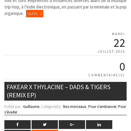
voix et sont empreintes d’influences diverses allant de la musique
trip-hop, à l’indie électronique, en passant par la minimale et la pop
organique.
(SUITE…)
MARDI
22
JUILLET 2014
0
COMMENTAIRE(S)
FAKEAR X THYLACINE – DADS & TIGERS
(REMIX EP)
Publié par :
Guillaume
, Catégorie(s) :
Nos morceaux
,
Pour s'ambiancer
,
Pour
s'évader