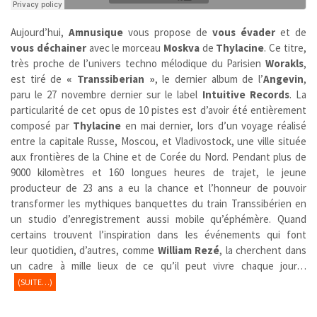
Aujourd’hui,
Amnusique
vous propose de
vous évader
et de
vous déchainer
avec le morceau
Moskva
de
Thylacine
.
Ce titre,
très proche de l’univers techno mélodique du Parisien
Worakls
,
est
tiré de
« Transsiberian »
, le dernier album de l’
Angevin
,
paru le 27 novembre dernier sur le label
Intuitive Records
. La
particularité de cet opus de 10 pistes est d’avoir été entièrement
composé par
Thylacine
en mai dernier, lors d’un voyage réalisé
entre la capitale Russe, Moscou, et Vladivostock, une ville située
aux frontières de la Chine et de Corée du Nord. Pendant plus de
9000 kilomètres et 160 longues heures de trajet, le jeune
producteur de 23 ans a eu la chance et l’honneur de pouvoir
transformer les mythiques banquettes du train Transsibérien en
un studio d’enregistrement aussi mobile qu’éphémère. Quand
certains trouvent l’inspiration dans les événements qui font
leur quotidien, d’autres, comme
William Rezé
, la cherchent dans
un cadre à mille lieux de ce qu’il peut vivre chaque jour…
(SUITE…)