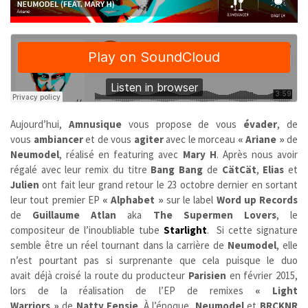
Aujourd’hui,
Amnusique
vous propose de vous
évader
, de
vous
ambiancer
et de vous
agiter
avec le morceau
« Ariane »
de
Neumodel
, réalisé en featuring avec
Mary H
. Après nous avoir
régalé avec leur remix du titre
Bang Bang
de
CätCät
,
Elias
et
Julien
ont fait leur grand retour le 23 octobre dernier en sortant
leur tout premier EP
« Alphabet »
sur le label
Word up Records
de
Guillaume Atlan
aka
The Supermen Lovers
,
le
compositeur de l’inoubliable tube
Starlight
.
Si cette signature
semble être un réel tournant dans la carrière de
Neumodel
, elle
n’est pourtant pas si surprenante que cela puisque le duo
avait déjà croisé la route du producteur
Parisien
en février 2015,
lors de la réalisation de l’EP de remixes
« Light
Warriors
»
de
Natty Fensie
. À l’époque,
Neumodel
et
BRCKNR