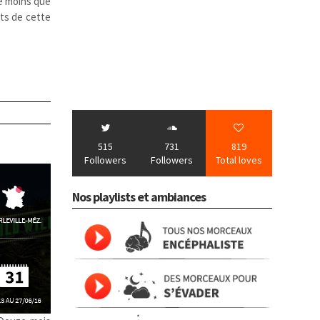
de moins que
ts de cette
515
731
819
Followers
Followers
Total loves
Nos playlists et ambiances