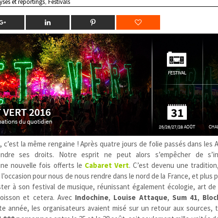
yses et reportings
,
Festivals
, c’est la même rengaine ! Après quatre jours de folie passés dans les 
endre ses droits. Notre esprit ne peut alors s’empêcher de s’i
ne nouvelle fois offerts le
Cabaret Vert
. C’est devenu une tradition
st l’occasion pour nous de nous rendre dans le nord de la France, et plus
ister à son festival de musique, réunissant également écologie, art de
boisson et cetera. Avec
Indochine
,
Louise Attaque
,
Sum 41
,
Bloc
tte année, les organisateurs avaient misé sur un retour aux sources, 