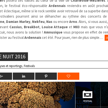
ert
posera ses valises au cœur de la ville de
Charleville-Mézières
.
on, le festival éco-résponsable
Ardennais
reviendra en août procha
et éclectique, même si le rock semble avoir retrouvé de sa superbe dans
estivaliers pourront ainsi se déhancher au rythme des concerts de
ine
,
Damian Marley
,
Nekfeu
,
Nas
ou encore
Arno
. Alors, si vous auss
devant
Cassius
,
Breakbot
,
Louise Attaque
et
M83
mais que vous n’
uir, nous avons la solution !
Amnusique
vous propose en effet de rem
ister au festival
Ardennais
cet été. Pour jouer, rien de plus simple…
(
E NUIT 2016
yses et reportings
,
Festivals