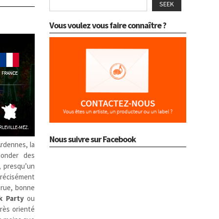
SEEK
Vous voulez vous faire connaître ?
Nous suivre sur Facebook
Ardennes, la
nonder des
, presqu’un
 précisément
 rue, bonne
k Party
ou
très orienté