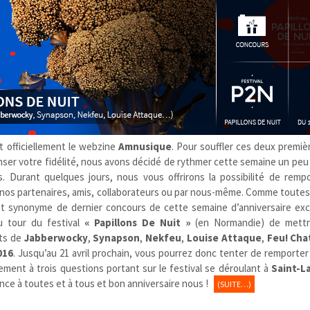
it officiellement le webzine
Amnusique
. Pour souffler ces deux premiè
ser votre fidélité, nous avons décidé de rythmer cette semaine un peu
s. Durant quelques jours, nous vous offrirons la possibilité de rempo
 nos partenaires, amis, collaborateurs ou par nous-même. Comme toutes
st synonyme de dernier concours de cette semaine d’anniversaire exc
u tour du festival
« Papillons De Nuit »
(en Normandie) de mett
rts de
Jabberwocky
,
Synapson
,
Nekfeu
,
Louise Attaque
,
Feu! Cha
016
. Jusqu’au 21 avril prochain, vous pourrez donc tenter de remporter
ment à trois questions portant sur le festival se déroulant à
Saint-L
ce à toutes et à tous et bon anniversaire nous !
(SUITE…)