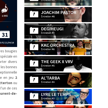
res bougies
 spéciale en
rter divers
 les bonnes
eptionnelle
re en jeu
2
tterton
ou
 l’un de ces
aurent-de-