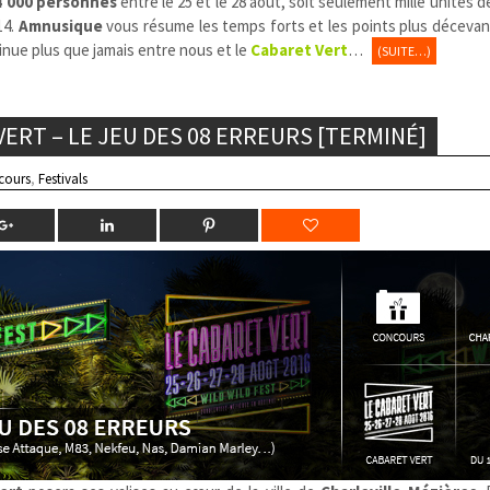
4 000 personnes
entre le 25 et le 28 août, soit seulement mille unités 
14.
Amnusique
vous résume les temps forts et les points plus décevan
tinue plus que jamais entre nous et le
Cabaret Vert
…
(SUITE…)
ERT – LE JEU DES 08 ERREURS [TERMINÉ]
cours
,
Festivals