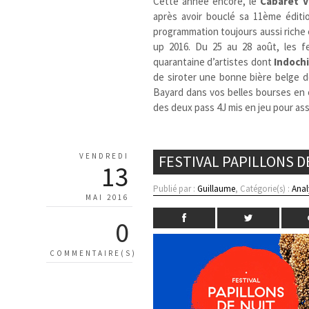
Cette année encore, le
Cabaret V
après avoir bouclé sa 11ème éditi
programmation toujours aussi riche 
up 2016. Du 25 au 28 août, les f
quarantaine d’artistes dont
Indoch
de siroter une bonne bière belge 
Bayard dans vos belles bourses en c
des deux pass 4J mis en jeu pour ass
VENDREDI
FESTIVAL PAPILLONS D
13
Publié par :
Guillaume
, Catégorie(s) :
Anal
MAI 2016
0
COMMENTAIRE(S)