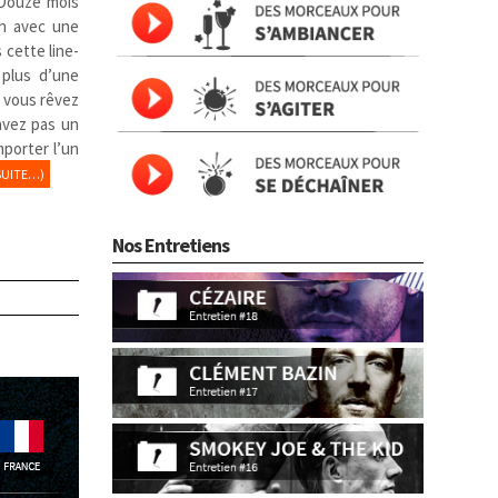
 Douze mois
in avec une
 cette line-
 plus d’une
i, vous rêvez
avez pas un
porter l’un
SUITE…)
Nos Entretiens