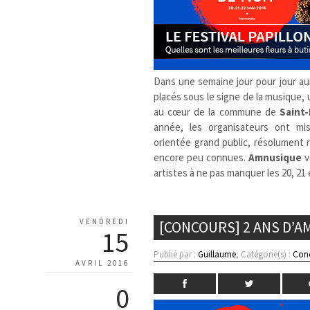
Dans une semaine jour pour jour au
placés sous le signe de la musique, u
au cœur de la commune de
Saint
année, les organisateurs ont mis
orientée grand public, résolument 
encore peu connues.
Amnusique
v
artistes à ne pas manquer les 20, 2
VENDREDI
[CONCOURS] 2 ANS D’A
15
Publié par :
Guillaume
, Catégorie(s) :
Con
AVRIL 2016
0