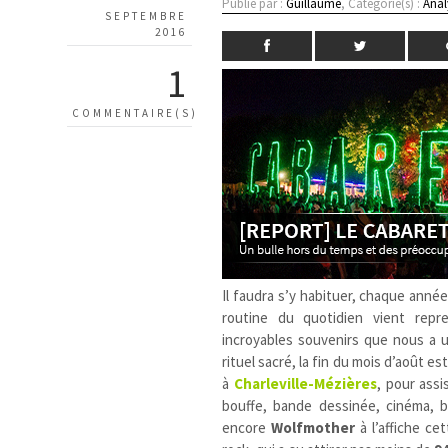
Publié par :
Guillaume
, Catégorie(s) :
Anal
SEPTEMBRE
2016
1
COMMENTAIRE(S)
Il faudra s’y habituer, chaque année
routine du quotidien vient repr
incroyables souvenirs que nous a u
rituel sacré, la fin du mois d’août e
à
Charleville-Mézières
, pour ass
bouffe, bande dessinée, cinéma, 
encore
Wolfmother
à l’affiche ce