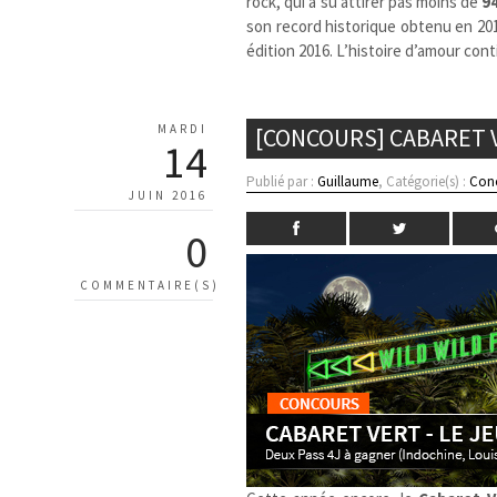
rock, qui a su attirer pas moins de
9
son record historique obtenu en 20
édition 2016. L’histoire d’amour con
MARDI
[CONCOURS] CABARET V
14
Publié par :
Guillaume
, Catégorie(s) :
Con
JUIN 2016
0
COMMENTAIRE(S)