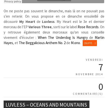
On ne poste pas souvent le dimanche, mais là on ne pouvait pas
s’en retenir. On vous propose en ce dimanche ensoleillé de
découvrir
My Heart
de
Luvless
. My Heart est le 3e et dernier
morceau de l’EP
Various Three
, sorti sur le label
Rose Records
. On
y retrouve également deux morceaux qu’on vous conseille
vivement d’écouter :
When The Underdog Is Hungry
de
Martin
Hayes
, et
The Beggalicious Anthem No. 2
de
M.ono
.
(SUITE…)
VENDREDI
7
NOVEMBRE 2014
0
COMMENTAIRE(S)
LUVLESS – OCEANS AND MOUNTAINS