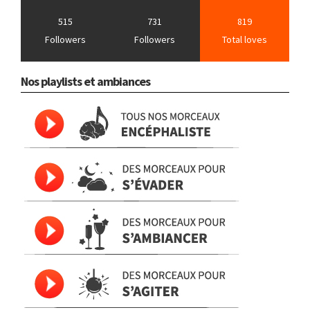
515
731
819
Followers
Followers
Total loves
Nos playlists et ambiances