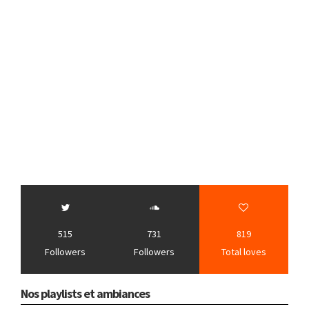
515
731
819
Followers
Followers
Total loves
Nos playlists et ambiances