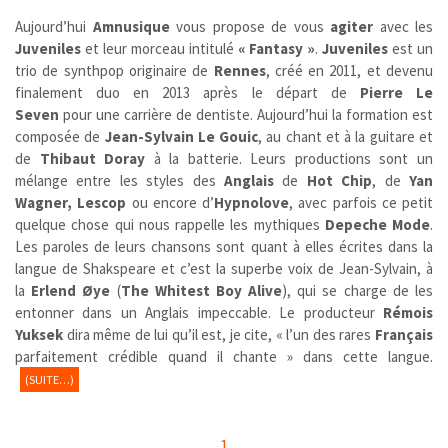
Aujourd’hui
Amnusique
vous propose de vous
agiter
avec les
Juveniles
et leur morceau intitulé
« Fantasy »
.
Juveniles
est un
trio de synthpop originaire de
Rennes
, créé en 2011, et devenu
finalement duo en 2013 après le départ de
Pierre Le
Seven
pour une carrière de dentiste. Aujourd’hui la formation est
composée de
Jean-Sylvain Le Gouic
, au chant et à la guitare et
de
Thibaut Doray
à la batterie. Leurs productions sont un
mélange entre les styles des
Anglais
de
Hot Chip
, de
Yan
Wagner, Lescop
ou encore
d’
Hypnolove
, avec parfois ce petit
quelque chose qui nous rappelle les mythiques
Depeche Mode
.
Les paroles de leurs chansons sont quant à elles écrites dans la
langue de Shakspeare et c’est la superbe voix de Jean-Sylvain, à
la
Erlend Øye
(
The Whitest Boy Alive
), qui se charge de les
entonner dans un Anglais impeccable. Le producteur
Rémois
Yuksek
dira même de lui qu’il est, je cite, « l’un des rares
Français
parfaitement crédible quand il chante » dans cette langue.
(SUITE…)
1