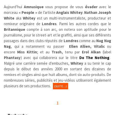
Aujourd’hui
Amnusique
vous propose de vous
évader
avec le
morceau
« People »
de l’artiste
Anglais
Whitey
.
Nathan Joseph
White
aka
Whitey
est un multi-instrumentaliste, producteur et
remixeur originaire de
Londres
. Parmi les autres cordes que le
Britannique
compte à son arc, on notera son aptitude pour le
journalisme, pour le street-art et le graffiti, ainsi que ses différents
passages dans des clubs réputés de
Londres
comme au
Nag Nag
Nag
, qui a notamment vu passer
Ellen Allien, Vitalic
ou
encore
Miss Kittin
; et au
Trash,
tenu par
Erol Alkan
(label
Phantasy
) avec qui collaborera sur le titre
Do The Nothing
.
Malgré une carrière semée d’embuches,
Whitey
a su tenir le cap
depuis le début des années 2000 en sortant des dizaines de
remixes et singles ainsi que huit albums, dont six auto-produits. De
nombreuses séries, publicités et jeu-vidéos utiliseront également
plusieurs de ses productions.
(SUITE…)
1