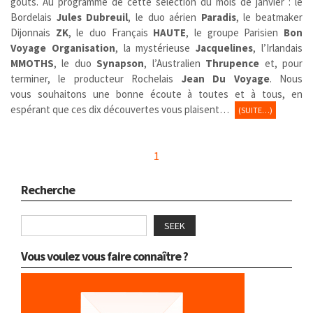
goûts. Au programme de cette sélection du mois de janvier : le
Bordelais
Jules Dubreuil
, le duo aérien
Paradis
, le beatmaker
Dijonnais
ZK
, le duo Français
HAUTE
, le groupe Parisien
Bon
Voyage Organisation
, la mystérieuse
Jacquelines
, l’Irlandais
MMOTHS
, le duo
Synapson
, l’Australien
Thrupence
et, pour
terminer, le producteur Rochelais
Jean Du Voyage
. Nous
vous souhaitons une bonne écoute à toutes et à tous, en
espérant que ces dix découvertes vous plaisent…
(SUITE…)
1
Recherche
SEEK
Vous voulez vous faire connaître ?