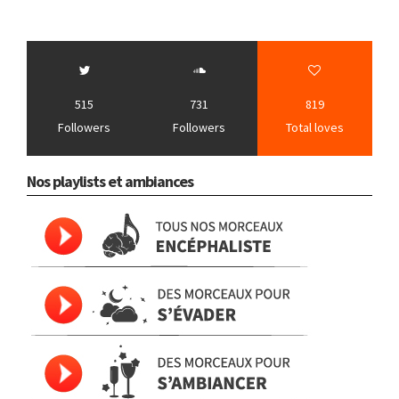
515
731
819
Followers
Followers
Total loves
Nos playlists et ambiances