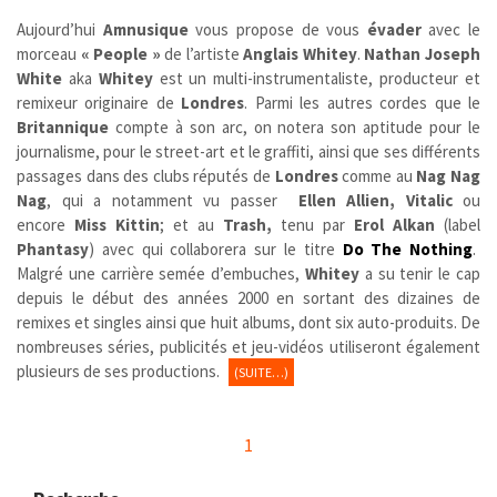
Aujourd’hui
Amnusique
vous propose de vous
évader
avec le
morceau
« People »
de l’artiste
Anglais
Whitey
.
Nathan Joseph
White
aka
Whitey
est un multi-instrumentaliste, producteur et
remixeur originaire de
Londres
. Parmi les autres cordes que le
Britannique
compte à son arc, on notera son aptitude pour le
journalisme, pour le street-art et le graffiti, ainsi que ses différents
passages dans des clubs réputés de
Londres
comme au
Nag Nag
Nag
, qui a notamment vu passer
Ellen Allien, Vitalic
ou
encore
Miss Kittin
; et au
Trash,
tenu par
Erol Alkan
(label
Phantasy
) avec qui collaborera sur le titre
Do The Nothing
.
Malgré une carrière semée d’embuches,
Whitey
a su tenir le cap
depuis le début des années 2000 en sortant des dizaines de
remixes et singles ainsi que huit albums, dont six auto-produits. De
nombreuses séries, publicités et jeu-vidéos utiliseront également
plusieurs de ses productions.
(SUITE…)
1