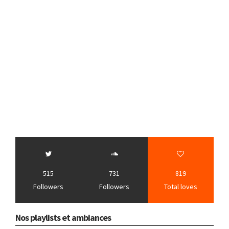
515
731
819
Followers
Followers
Total loves
Nos playlists et ambiances