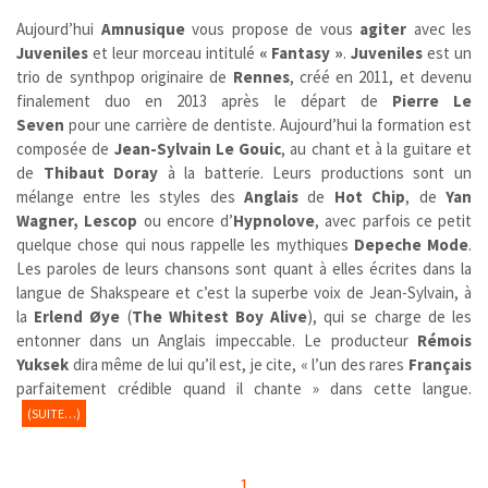
Aujourd’hui
Amnusique
vous propose de vous
agiter
avec les
Juveniles
et leur morceau intitulé
« Fantasy »
.
Juveniles
est un
trio de synthpop originaire de
Rennes
, créé en 2011, et devenu
finalement duo en 2013 après le départ de
Pierre Le
Seven
pour une carrière de dentiste. Aujourd’hui la formation est
composée de
Jean-Sylvain Le Gouic
, au chant et à la guitare et
de
Thibaut Doray
à la batterie. Leurs productions sont un
mélange entre les styles des
Anglais
de
Hot Chip
, de
Yan
Wagner, Lescop
ou encore
d’
Hypnolove
, avec parfois ce petit
quelque chose qui nous rappelle les mythiques
Depeche Mode
.
Les paroles de leurs chansons sont quant à elles écrites dans la
langue de Shakspeare et c’est la superbe voix de Jean-Sylvain, à
la
Erlend Øye
(
The Whitest Boy Alive
), qui se charge de les
entonner dans un Anglais impeccable. Le producteur
Rémois
Yuksek
dira même de lui qu’il est, je cite, « l’un des rares
Français
parfaitement crédible quand il chante » dans cette langue.
(SUITE…)
1