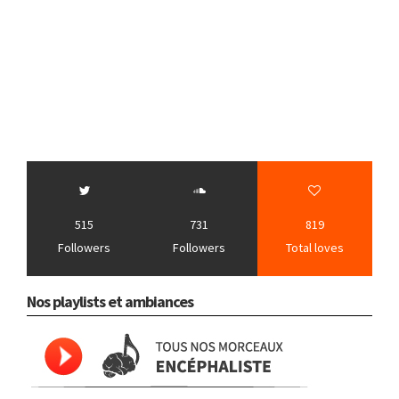
515
731
819
Followers
Followers
Total loves
Nos playlists et ambiances