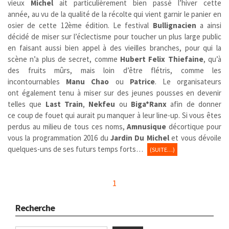
vieux
Michel
ait particulièrement bien passé l’hiver cette
année, au vu de la qualité de la récolte qui vient garnir le panier en
osier de cette 12ème édition. Le festival
Bullignacien
a ainsi
décidé de miser sur l’éclectisme pour toucher un plus large public
en faisant aussi bien appel à des vieilles branches, pour qui la
scène n’a plus de secret, comme
Hubert Felix Thiefaine
, qu’à
des fruits mûrs, mais loin d’être flétris, comme les
incontournables
Manu Chao
ou
Patrice
. Le organisateurs
ont également tenu à miser sur des jeunes pousses en devenir
telles que
Last Train
,
Nekfeu
ou
Biga*Ranx
afin de donner
ce coup de fouet qui aurait pu manquer à leur line-up. Si vous êtes
perdus au milieu de tous ces noms,
Amnusique
décortique pour
vous la programmation 2016 du
Jardin Du Michel
et vous dévoile
quelques-uns de ses futurs temps forts…
(SUITE…)
1
Recherche