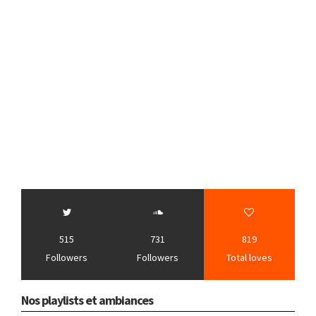
515
731
819
Followers
Followers
Total loves
Nos playlists et ambiances