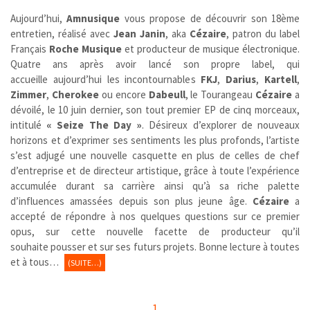
Aujourd’hui,
Amnusique
vous propose de découvrir son 18ème
entretien, réalisé avec
Jean Janin
, aka
Cézaire
, patron du label
Français
Roche Musique
et producteur de musique électronique.
Quatre ans après avoir lancé son propre label, qui
accueille aujourd’hui les incontournables
FKJ
,
Darius
,
Kartell
,
Zimmer
,
Cherokee
ou encore
Dabeull
, le Tourangeau
Cézaire
a
dévoilé, le 10 juin dernier, son tout premier EP de cinq morceaux,
intitulé
« Seize The Day »
. Désireux d’explorer de nouveaux
horizons et d’exprimer ses sentiments les plus profonds, l’artiste
s’est adjugé une nouvelle casquette en plus de celles de chef
d’entreprise et de directeur artistique, grâce à toute l’expérience
accumulée durant sa carrière ainsi qu’à sa riche palette
d’influences amassées depuis son plus jeune âge.
Cézaire
a
accepté de répondre à nos quelques questions sur ce premier
opus, sur cette nouvelle facette de producteur qu’il
souhaite pousser et sur ses futurs projets. Bonne lecture à toutes
et à tous…
(SUITE…)
1