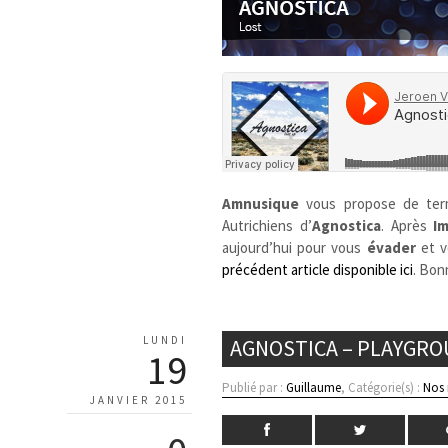
Amnusique
vous propose de term
Autrichiens d’
Agnostica
. Après
I
aujourd’hui pour vous
évader
et 
précédent article disponible ici
. Bon
LUNDI
AGNOSTICA – PLAYGR
19
Publié par :
Guillaume
, Catégorie(s) :
Nos
JANVIER 2015