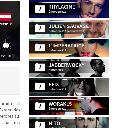
round
de la
égoter des
herches sur
même sur la