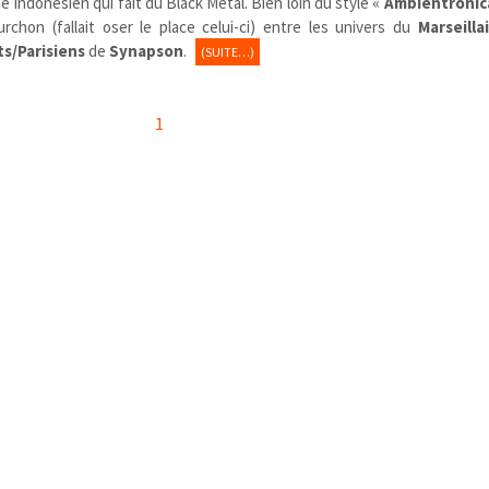
ndonésien qui fait du Black Métal. Bien loin du style «
Ambientronic
ourchon (fallait oser le place celui-ci) entre les univers du
Marseilla
ts/Parisiens
de
Synapson
.
(SUITE…)
1