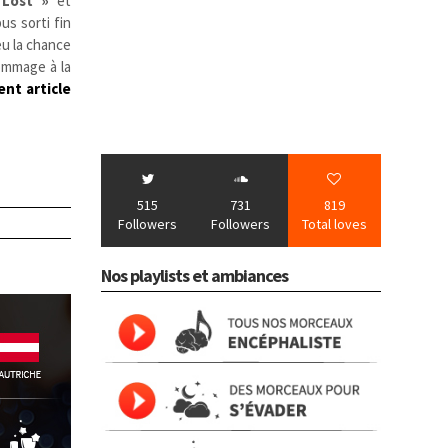
 Lost »
et
us sorti fin
eu la chance
hommage à la
nt article
515
731
819
Followers
Followers
Total loves
Nos playlists et ambiances