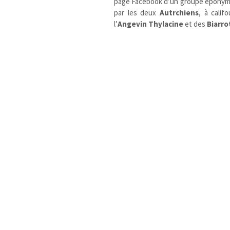
page Facebook d’un groupe éponyme I
par les deux
Autrchiens
, à calif
l’
Angevin
Thylacine
et des
Biarro