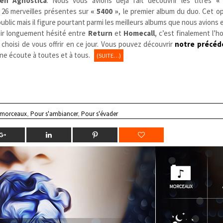
ien
Agnostica
. Nous vous avions déjà fait découvrir les titres
«
s 26 merveilles présentes sur
« 5400 »
, le premier album du duo. Cet op
ublic mais il figure pourtant parmi les meilleurs albums que nous avions 
oir longuement hésité entre
Return
et
Homecall
, c’est finalement l’
hoisi de vous offrir en ce jour. Vous pouvez découvrir
notre précéde
ne écoute à toutes et à tous.
(SUITE…)
 morceaux
,
Pour s'ambiancer
,
Pour s'évader