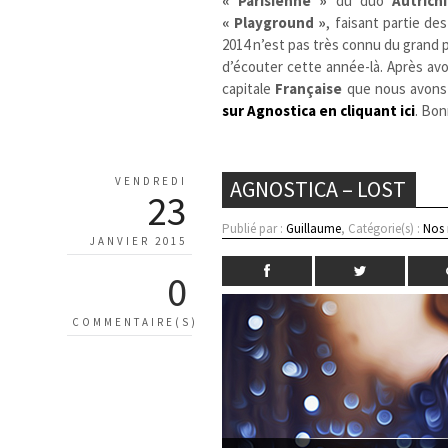
« Parisienne »
du duo
Autrich
« Playground »
, faisant partie de
2014 n’est pas très connu du grand p
d’écouter cette année-là. Après av
capitale
Française
que nous avons c
sur Agnostica en cliquant ici
. Bon
VENDREDI
AGNOSTICA – LOST
23
Publié par :
Guillaume
, Catégorie(s) :
Nos
JANVIER 2015
0
COMMENTAIRE(S)