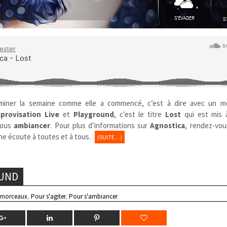
iner la semaine comme elle a commencé, c’est à dire avec un m
mprovisation Live
et
Playground
, c’est le titre
Lost
qui est mis 
vous
ambiancer
. Pour plus d’informations sur
Agnostica
, rendez-vou
ne écoute à toutes et à tous.
(SUITE…)
OUND
 morceaux
,
Pour s'agiter
,
Pour s'ambiancer