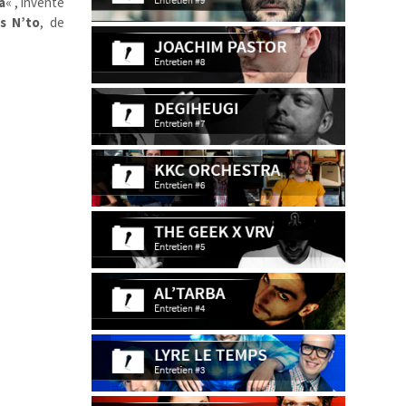
a
« , inventé
is
N’to
, de