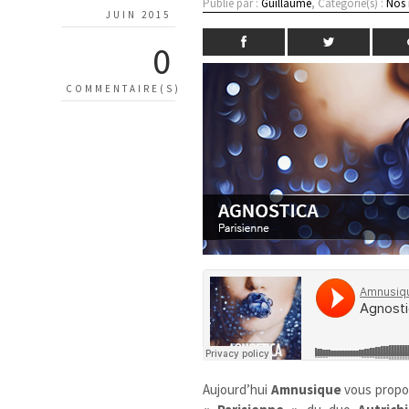
Publié par :
Guillaume
, Catégorie(s) :
Nos
JUIN 2015
0
COMMENTAIRE(S)
Aujourd’hui
Amnusique
vous prop