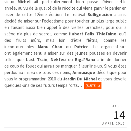
vieux
Michel
ait particulièrement bien passé l’hiver cette
année, au vu de la qualité de la récolte qui vient garnir le panier en
osier de cette 12ème édition. Le festival
Bullignacien
a ainsi
décidé de miser sur l’éclectisme pour toucher un plus large public
en faisant aussi bien appel à des vieilles branches, pour qui la
scène n’a plus de secret, comme
Hubert Felix Thiefaine
, qu’à
des fruits mûrs, mais loin d’être flétris, comme les
incontournables
Manu Chao
ou
Patrice
. Le organisateurs
ont également tenu à miser sur des jeunes pousses en devenir
telles que
Last Train
,
Nekfeu
ou
Biga*Ranx
afin de donner
ce coup de fouet qui aurait pu manquer à leur line-up. Si vous êtes
perdus au milieu de tous ces noms,
Amnusique
décortique pour
vous la programmation 2016 du
Jardin Du Michel
et vous dévoile
quelques-uns de ses futurs temps forts…
(SUITE…)
JEUDI
14
AVRIL 2016