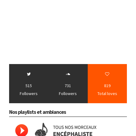
515
731
819
Followers
Followers
Total loves
Nos playlists et ambiances