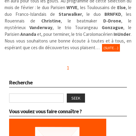
en aura pour tous les goûts. Au programme de cette sélection du
mois de février : le duo Parisien
WYVE
, les Toulousains de
Else
, le
duo Franco-Islandais de
Starwalker
, le duo
BRNFKD
, les
Rouennais de
Christine
, le beatmaker
D-Drone
, le
mystérieux
Vanderway
, le trio Tourangeau
Gonzague
, le
Parisien
Ananda
et, pour terminer, le trio Carolomacérien
InUnder
.
Nous vous souhaitons une bonne écoute à toutes et à tous, en
espérant que ces dix découvertes vous plaisent…
(SUITE…)
1
Recherche
SEEK
Vous voulez vous faire connaître ?