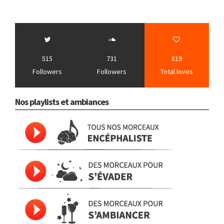
515
731
819
Followers
Followers
Total loves
Nos playlists et ambiances