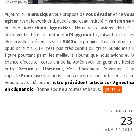
Aujourd’hui
Amnusique
vous propose de
vous évader
et de
vous
agiter
avant le week-end, avec le morceau intitulé
« Parisienne »
du duo
Autrichien
Agnostica
. Nous vous avions déjà fait
découvrir les titres
« Lost »
et
« Playground »
, faisant partie des
26 merveilles présentes sur
« 5400 »
, le premier album du duo. Cet
opus sorti fin 2014 n’est pas très connu du grand public mais il
figure pourtant parmi les meilleurs albums que nous avions eu la
chance d’écouter cette année-là. Après avoir longuement hésité
entre
Return
et
Homecall
, c’est finalement l’hommage à la
capitale
Française
que nous avons choisi de vous offrir en ce jour.
Vous pouvez découvrir
notre précédent article sur Agnostica
en cliquant ici
. Bonne écoute à toutes et à tous.
(SUITE…)
VENDREDI
23
JANVIER 2015