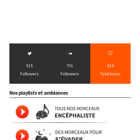
515
731
819
Followers
Followers
Total loves
Nos playlists et ambiances