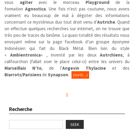
vous
agiter
avec le morceau
Playground
de la
formation
Agnostica
. Une fois n’est pas coutume, nous avons
vraiment eu beaucoup de mal à dégoter des informations
concernant ce mystérieux duo tout droit venu d’
Autriche
. Quand
on effectue quelques recherches sur internet, on ne trouve que
très peu de traces du binôme. La quasi-totalité des résultats nous
envoyant même sur la page Facebook d’un groupe éponyme
Indonésien qui fait du Black Métal. Bien loin du style
«
Ambientronica
« , inventé par les deux
Autrchiens
, à
califourchon (fallait oser le place celui-ci) entre les univers du
Marseillais
N’to
, de l’
Angevin
Thylacine
et des
Biarrots/Parisiens
de
Synapson
.
(SUITE…)
1
Recherche
SEEK