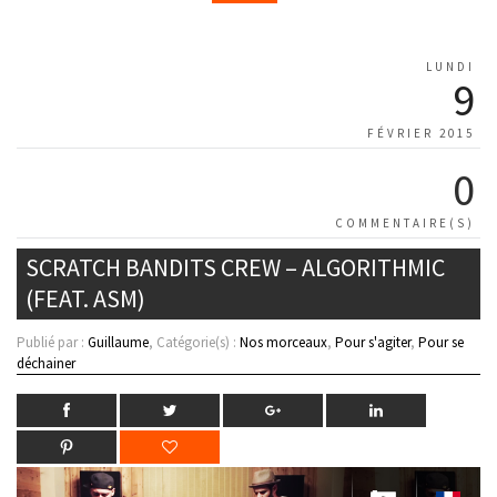
LUNDI
9
FÉVRIER 2015
0
COMMENTAIRE(S)
SCRATCH BANDITS CREW – ALGORITHMIC
(FEAT. ASM)
Publié par :
Guillaume
, Catégorie(s) :
Nos morceaux
,
Pour s'agiter
,
Pour se
déchainer