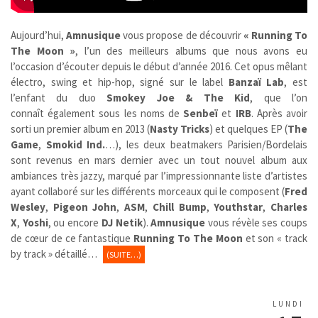
Aujourd’hui,
Amnusique
vous propose de découvrir
« Running To
The Moon »
,
l’un des meilleurs albums que nous avons eu
l’occasion d’écouter depuis le début d’année 2016. Cet opus mêlant
électro, swing et hip-hop, signé sur le label
Banzaï Lab
, est
l’enfant du duo
Smokey Joe & The Kid
, que l’on
connaît également sous les noms de
Senbeï
et
IRB
. Après avoir
sorti un premier album en 2013 (
Nasty Tricks
) et quelques EP (
The
Game
,
Smokid Ind.
…), les deux beatmakers Parisien/Bordelais
sont revenus en mars dernier avec un tout nouvel album aux
ambiances très jazzy, marqué par l’impressionnante liste d’artistes
ayant collaboré sur les différents morceaux qui le composent (
Fred
Wesley
,
Pigeon John
,
ASM
,
Chill Bump
,
Youthstar
,
Charles
X
,
Yoshi
, ou encore
DJ Netik
).
Amnusique
vous révèle ses coups
de cœur de ce fantastique
Running To The Moon
et son « track
by track » détaillé…
(SUITE…)
LUNDI