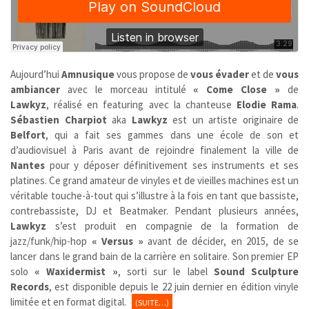
Aujourd’hui
Amnusique
vous propose de
vous évader
et de
vous
ambiancer
avec le morceau intitulé
« Come Close »
de
Lawkyz
, réalisé en featuring avec la chanteuse
Elodie Rama
.
Sébastien Charpiot
aka
Lawkyz
est un artiste originaire de
Belfort
, qui a fait ses gammes dans une école de son et
d’audiovisuel à Paris avant de rejoindre finalement la ville de
Nantes
pour y déposer définitivement ses instruments et ses
platines. Ce grand amateur de vinyles et de vieilles machines est un
véritable touche-à-tout qui s’illustre à la fois en tant que bassiste,
contrebassiste, DJ et Beatmaker. Pendant plusieurs années,
Lawkyz
s’est produit en compagnie de la formation de
jazz/funk/hip-hop
« Versus »
avant de décider, en 2015, de se
lancer dans le grand bain de la carrière en solitaire. Son premier EP
solo
« Waxidermist »
, sorti sur le label
Sound Sculpture
Records
, est disponible depuis le 22 juin dernier en édition vinyle
limitée et en format digital.
(SUITE…)