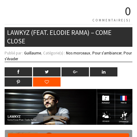
0
COMMENTAIRE(S)
LAWKYZ (FEAT. ELODIE RAMA) – COME
CLOSE
Publié par :
Guillaume
, Catégorie(s) :
Nos morceaux
,
Pour s'ambiancer
,
Pour
s'évader