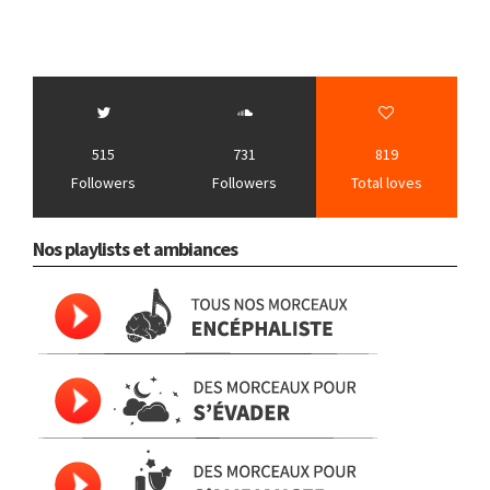
515
731
819
Followers
Followers
Total loves
Nos playlists et ambiances