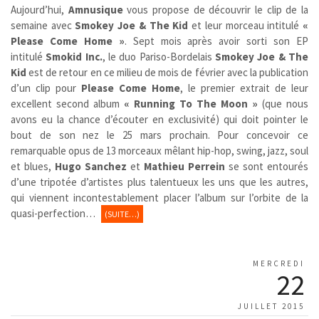
Aujourd’hui,
Amnusique
vous propose de découvrir le clip de la
semaine avec
Smokey Joe & The Kid
et leur morceau intitulé
«
Please Come Home »
. Sept mois après avoir sorti son EP
intitulé
Smokid Inc.
, le duo Pariso-Bordelais
Smokey Joe & The
Kid
est de retour en ce milieu de mois de février avec la publication
d’un clip pour
Please Come Home
, le premier extrait de leur
excellent second album
« Running To The Moon »
(que nous
avons eu la chance d’écouter en exclusivité) qui doit pointer le
bout de son nez le 25 mars prochain. Pour concevoir ce
remarquable opus de 13 morceaux mêlant hip-hop, swing, jazz, soul
et blues,
Hugo Sanchez
et
Mathieu Perrein
se sont entourés
d’une tripotée d’artistes plus talentueux les uns que les autres,
qui viennent incontestablement placer l’album sur l’orbite de la
quasi-perfection…
(SUITE…)
MERCREDI
22
JUILLET 2015