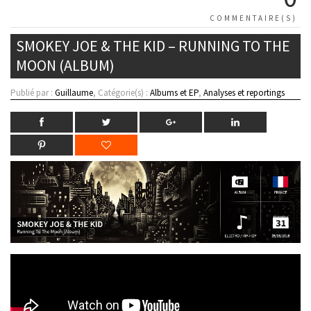
COMMENTAIRE(S)
SMOKEY JOE & THE KID – RUNNING TO THE
MOON (ALBUM)
Publié par :
Guillaume
, Catégorie(s) :
Albums et EP
,
Analyses et reportings