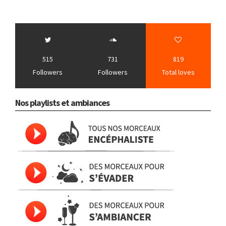
515
731
819
Followers
Followers
Total loves
Nos playlists et ambiances