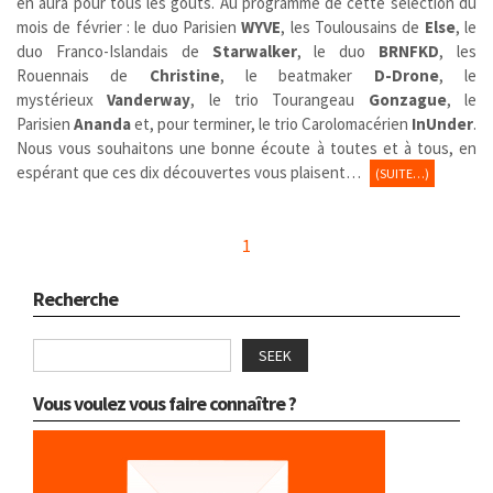
en aura pour tous les goûts. Au programme de cette sélection du
mois de février : le duo Parisien
WYVE
, les Toulousains de
Else
, le
duo Franco-Islandais de
Starwalker
, le duo
BRNFKD
, les
Rouennais de
Christine
, le beatmaker
D-Drone
, le
mystérieux
Vanderway
, le trio Tourangeau
Gonzague
, le
Parisien
Ananda
et, pour terminer, le trio Carolomacérien
InUnder
.
Nous vous souhaitons une bonne écoute à toutes et à tous, en
espérant que ces dix découvertes vous plaisent…
(SUITE…)
1
Recherche
SEEK
Vous voulez vous faire connaître ?