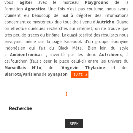
vous
agiter
avec le morceau
Playground
de la
formation
Agnostica
. Une fois n’est pas coutume, nous avons
vraiment eu beaucoup de mal à dégoter des informations
concernant ce mystérieux duo tout droit venu d’
Autriche
. Quand
on effectue quelques recherches sur internet, on ne trouve que
très peu de traces du binôme. La quasi-totalité des résultats nous
envoyant même sur la page Facebook d’un groupe éponyme
Indonésien qui fait du Black Métal. Bien loin du style
«
Ambientronica
« , inventé par les deux
Autrchiens
, à
califourchon (fallait oser le place celui-ci) entre les univers du
Marseillais
N’to
, de l’
Angevin
Thylacine
et des
Biarrots/Parisiens
de
Synapson
.
(SUITE…)
1
Recherche
SEEK