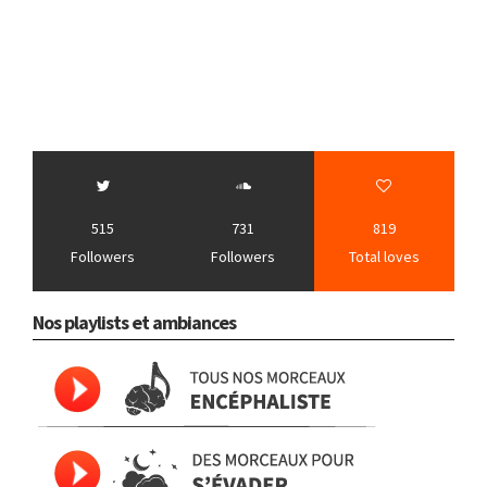
515
731
819
Followers
Followers
Total loves
Nos playlists et ambiances