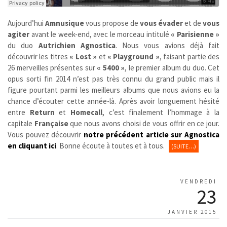
Aujourd’hui
Amnusique
vous propose de
vous évader
et de
vous
agiter
avant le week-end, avec le morceau intitulé
« Parisienne »
du duo
Autrichien
Agnostica
. Nous vous avions déjà fait
découvrir les titres
« Lost »
et
« Playground »
, faisant partie des
26 merveilles présentes sur
« 5400 »
, le premier album du duo. Cet
opus sorti fin 2014 n’est pas très connu du grand public mais il
figure pourtant parmi les meilleurs albums que nous avions eu la
chance d’écouter cette année-là. Après avoir longuement hésité
entre
Return
et
Homecall
, c’est finalement l’hommage à la
capitale
Française
que nous avons choisi de vous offrir en ce jour.
Vous pouvez découvrir
notre précédent article sur Agnostica
en cliquant ici
. Bonne écoute à toutes et à tous.
(SUITE…)
VENDREDI
23
JANVIER 2015