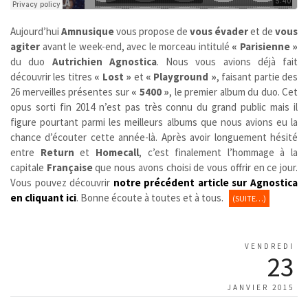
Aujourd’hui
Amnusique
vous propose de
vous évader
et de
vous
agiter
avant le week-end, avec le morceau intitulé
« Parisienne »
du duo
Autrichien
Agnostica
. Nous vous avions déjà fait
découvrir les titres
« Lost »
et
« Playground »
, faisant partie des
26 merveilles présentes sur
« 5400 »
, le premier album du duo. Cet
opus sorti fin 2014 n’est pas très connu du grand public mais il
figure pourtant parmi les meilleurs albums que nous avions eu la
chance d’écouter cette année-là. Après avoir longuement hésité
entre
Return
et
Homecall
, c’est finalement l’hommage à la
capitale
Française
que nous avons choisi de vous offrir en ce jour.
Vous pouvez découvrir
notre précédent article sur Agnostica
en cliquant ici
. Bonne écoute à toutes et à tous.
(SUITE…)
VENDREDI
23
JANVIER 2015