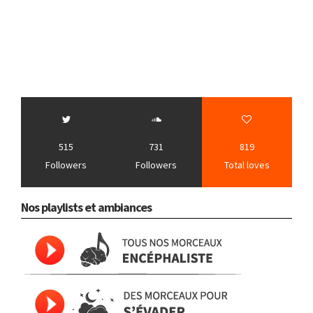
515
731
819
Followers
Followers
Total loves
Nos playlists et ambiances