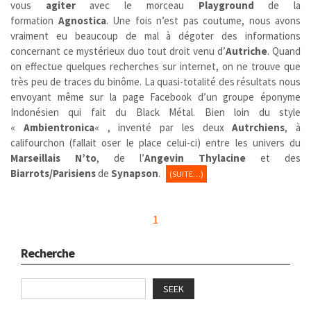
vous
agiter
avec le morceau
Playground
de la
formation
Agnostica
. Une fois n’est pas coutume, nous avons
vraiment eu beaucoup de mal à dégoter des informations
concernant ce mystérieux duo tout droit venu d’
Autriche
. Quand
on effectue quelques recherches sur internet, on ne trouve que
très peu de traces du binôme. La quasi-totalité des résultats nous
envoyant même sur la page Facebook d’un groupe éponyme
Indonésien qui fait du Black Métal. Bien loin du style
«
Ambientronica
« , inventé par les deux
Autrchiens
, à
califourchon (fallait oser le place celui-ci) entre les univers du
Marseillais
N’to
, de l’
Angevin
Thylacine
et des
Biarrots/Parisiens
de
Synapson
.
(SUITE…)
1
Recherche
SEEK